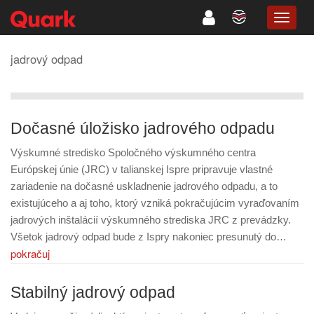
TOGG
NAVIG
jadrový odpad
Dočasné úložisko jadrového odpadu
Výskumné stredisko Spoločného výskumného centra
Európskej únie (JRC) v talianskej Ispre pripravuje vlastné
zariadenie na dočasné uskladnenie jadrového odpadu, a to
existujúceho a aj toho, ktorý vzniká pokračujúcim vyraďovaním
jadrových inštalácií výskumného strediska JRC z prevádzky.
Všetok jadrový odpad bude z Ispry nakoniec presunutý do…
pokračuj
Stabilný jadrový odpad