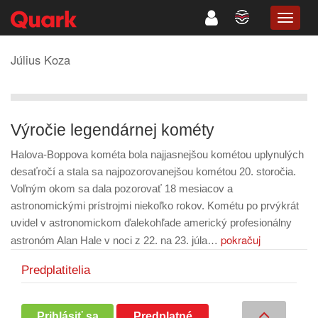
TOGG
NAVIG
Július Koza
Výročie legendárnej kométy
Halova-Boppova kométa bola najjasnejšou kométou uplynulých
desaťročí a stala sa najpozorovanejšou kométou 20. storočia.
Voľným okom sa dala pozorovať 18 mesiacov a
astronomickými prístrojmi niekoľko rokov. Kométu po prvýkrát
uvidel v astronomickom ďalekohľade americký profesionálny
pokračuj
astronóm Alan Hale v noci z 22. na 23. júla…
Predplatitelia
Prihlásiť sa
Predplatné