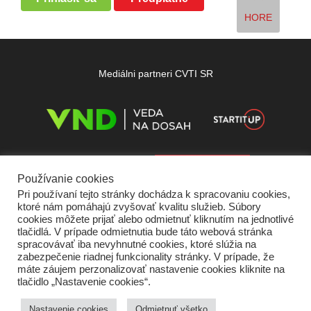
HORE
Mediálni partneri CVTI SR
Používanie cookies
Pri používaní tejto stránky dochádza k spracovaniu cookies,
ktoré nám pomáhajú zvyšovať kvalitu služieb. Súbory
cookies môžete prijať alebo odmietnuť kliknutím na jednotlivé
tlačidlá. V prípade odmietnutia bude táto webová stránka
spracovávať iba nevyhnutné cookies, ktoré slúžia na
zabezpečenie riadnej funkcionality stránky. V prípade, že
máte záujem perzonalizovať nastavenie cookies kliknite na
tlačidlo „Nastavenie cookies“.
Domov
O nás
Kontakt
Vydavateľ
Predplatné
Inzercia
Podmienky používania
Ochrana súkromia
Štatút súťaží
Cookies
Nastavenie cookies
Odmietnuť všetko