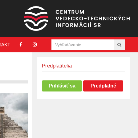
TAKT
Predplatitelia
Prihlásiť sa
Predplatné