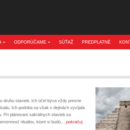
A
ODPORÚČAME
SÚŤAŽ
PREDPLATNÉ
KON
u druhu stavieb. Ich účel býva vždy presne
uálu. Ich podoba sa však v dejinách vyvíjala
y. Pri plánovaní sakrálnych stavieb sa
pokračuj
nemennosť rituálov, ktoré si budú…