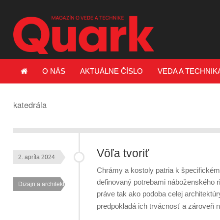
O NÁS
AKTUÁLNE ČÍSLO
VEDA A TECHNIK
katedrála
Vôľa tvoriť
2. apríla 2024
Chrámy a kostoly patria k špecifickém
definovaný potrebami náboženského rit
Dizajn a architektúra
práve tak ako podoba celej architektúr
predpokladá ich trvácnosť a zároveň 