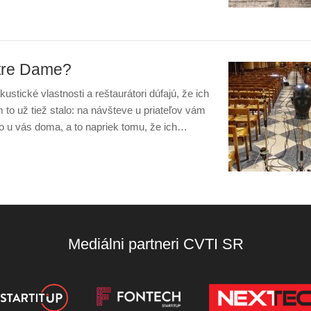
otre Dame?
tické vlastnosti a reštaurátori dúfajú, že ich
o už tiež stalo: na návšteve u priateľov vám
o u vás doma, a to napriek tomu, že ich…
Mediálni partneri CVTI SR