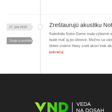
Zreštaurujú akustiku N
27. júla 2019
Katedrála Notre Dame mala výborné akus
bude mať aj po obnove. Možno sa vám t
Dizajn a architektúra
dobre známe hlasy zneli akosi inak ak
pokračuj