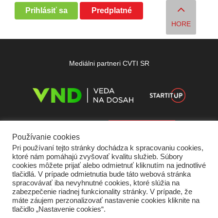
Prihlásiť sa
Predplatné
HORE
Mediálni partneri CVTI SR
Používanie cookies
Pri používaní tejto stránky dochádza k spracovaniu cookies,
ktoré nám pomáhajú zvyšovať kvalitu služieb. Súbory
cookies môžete prijať alebo odmietnuť kliknutím na jednotlivé
tlačidlá. V prípade odmietnutia bude táto webová stránka
spracovávať iba nevyhnutné cookies, ktoré slúžia na
zabezpečenie riadnej funkcionality stránky. V prípade, že
máte záujem perzonalizovať nastavenie cookies kliknite na
tlačidlo „Nastavenie cookies“.
Domov
O nás
Kontakt
Vydavateľ
Predplatné
Inzercia