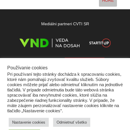
HORE
Mediálni partneri CVTI SR
Používanie cookies
Pri používaní tejto stránky dochádza k spracovaniu cookies,
ktoré nám pomáhajú zvyšovať kvalitu služieb. Súbory
cookies môžete prijať alebo odmietnuť kliknutím na jednotlivé
tlačidlá. V prípade odmietnutia bude táto webová stránka
spracovávať iba nevyhnutné cookies, ktoré slúžia na
zabezpečenie riadnej funkcionality stránky. V prípade, že
máte záujem perzonalizovať nastavenie cookies kliknite na
tlačidlo „Nastavenie cookies“.
Domov
O nás
Kontakt
Vydavateľ
Predplatné
Inzercia
Podmienky používania
Ochrana súkromia
Štatút súťaží
Cookies
Nastavenie cookies
Odmietnuť všetko
Partneri
RSS
Sitemap