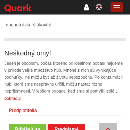
TOGG
NAVIG
muchotrávka šiškovitá
Neškodný omyl
Jeseň je obdobím, počas ktorého pri ideálnom počasí nájdeme
v prírode veľké množstvo húb. Mnohé z nich sú vynikajúce
pochúťky, iné môžu byť až životu nebezpečné. Po konzumácii
húb, ktoré sme nesprávne určili, môžu nastať rôzne
nepríjemnosti. V lepšom prípade, keď sme si pomýlili jedlé…
pokračuj
Predplatitelia
Prihlásiť sa
Predplatné