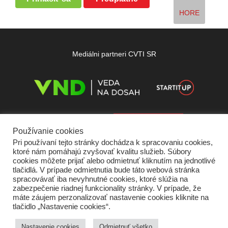
HORE
Mediálni partneri CVTI SR
Používanie cookies
Pri používaní tejto stránky dochádza k spracovaniu cookies,
ktoré nám pomáhajú zvyšovať kvalitu služieb. Súbory
cookies môžete prijať alebo odmietnuť kliknutím na jednotlivé
tlačidlá. V prípade odmietnutia bude táto webová stránka
spracovávať iba nevyhnutné cookies, ktoré slúžia na
zabezpečenie riadnej funkcionality stránky. V prípade, že
máte záujem perzonalizovať nastavenie cookies kliknite na
tlačidlo „Nastavenie cookies“.
Domov
O nás
Kontakt
Vydavateľ
Predplatné
Inzercia
Podmienky používania
Ochrana súkromia
Štatút súťaží
Cookies
Nastavenie cookies
Odmietnuť všetko