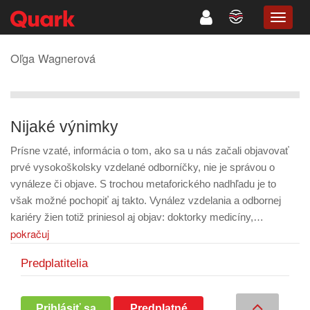
TOGG
NAVIG
Oľga Wagnerová
Nijaké výnimky
Prísne vzaté, informácia o tom, ako sa u nás začali objavovať
prvé vysokoškolsky vzdelané odborníčky, nie je správou o
vynáleze či objave. S trochou metaforického nadhľadu je to
však možné pochopiť aj takto. Vynález vzdelania a odbornej
kariéry žien totiž priniesol aj objav: doktorky medicíny,…
pokračuj
Predplatitelia
Prihlásiť sa
Predplatné