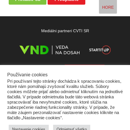
HORE
Mediálni partneri CVTI SR
Používanie cookies
Pri používaní tejto stránky dochádza k spracovaniu cookies,
ktoré nám pomáhajú zvyšovať kvalitu služieb. Súbory
cookies môžete prijať alebo odmietnuť kliknutím na jednotlivé
tlačidlá. V prípade odmietnutia bude táto webová stránka
spracovávať iba nevyhnutné cookies, ktoré slúžia na
zabezpečenie riadnej funkcionality stránky. V prípade, že
máte záujem perzonalizovať nastavenie cookies kliknite na
tlačidlo „Nastavenie cookies“.
Domov
O nás
Kontakt
Vydavateľ
Predplatné
Inzercia
Podmienky používania
Ochrana súkromia
Štatút súťaží
Cookies
Nastavenie cookies
Odmietnuť všetko