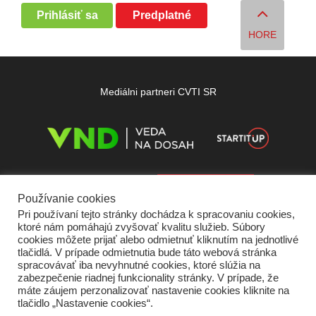
Prihlásiť sa
Predplatné
HORE
Mediálni partneri CVTI SR
Používanie cookies
Pri používaní tejto stránky dochádza k spracovaniu cookies,
ktoré nám pomáhajú zvyšovať kvalitu služieb. Súbory
cookies môžete prijať alebo odmietnuť kliknutím na jednotlivé
tlačidlá. V prípade odmietnutia bude táto webová stránka
spracovávať iba nevyhnutné cookies, ktoré slúžia na
zabezpečenie riadnej funkcionality stránky. V prípade, že
máte záujem perzonalizovať nastavenie cookies kliknite na
tlačidlo „Nastavenie cookies“.
Domov
O nás
Kontakt
Vydavateľ
Predplatné
Inzercia