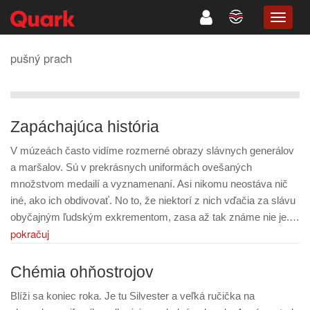
TOGG
NAVIG
pušný prach
Zapáchajúca história
V múzeách často vidíme rozmerné obrazy slávnych generálov
a maršalov. Sú v prekrásnych uniformách ovešaných
množstvom medailí a vyznamenaní. Asi nikomu neostáva nič
iné, ako ich obdivovať. No to, že niektorí z nich vďačia za slávu
obyčajným ľudským exkrementom, zasa až tak známe nie je.…
pokračuj
Chémia ohňostrojov
Blíži sa koniec roka. Je tu Silvester a veľká ručička na