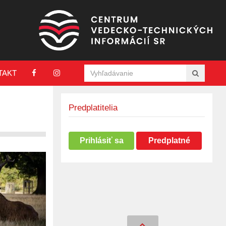
TAKT
Predplatitelia
Prihlásiť sa
Predplatné