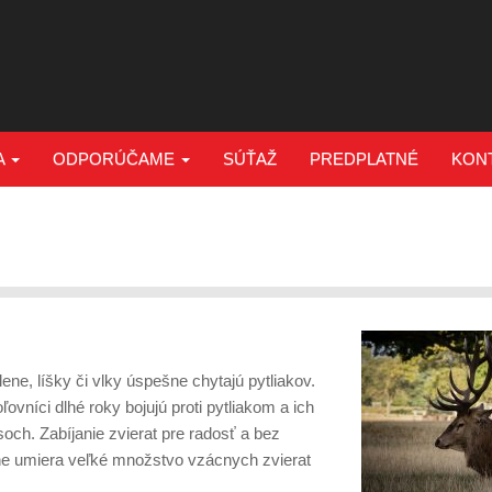
A
ODPORÚČAME
SÚŤAŽ
PREDPLATNÉ
KON
ene, líšky či vlky úspešne chytajú pytliakov.
ľovníci dlhé roky bojujú proti pytliakom a ich
och. Zabíjanie zvierat pre radosť a bez
čne umiera veľké množstvo vzácnych zvierat