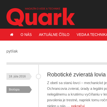
O NÁS
AKTUÁLNE ČÍSLO
VEDA A TECHNIK
pytliak
Robotické zvieratá lovia
18. júla 2016
Z obetí sa stanú lovci – mechanické jel
Ochrancovia zvierat, úrady a legálni po
Biológia
nelegálnemu a krutému vyčíňaniu v les
povolenia je trestné, napriek tomu ro
pokračuj
nielen u nás,…