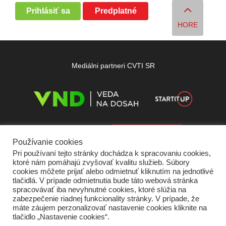
Prihlásiť sa
Predplatné
HORE
Mediálni partneri CVTI SR
Používanie cookies
Pri používaní tejto stránky dochádza k spracovaniu cookies,
ktoré nám pomáhajú zvyšovať kvalitu služieb. Súbory
cookies môžete prijať alebo odmietnuť kliknutím na jednotlivé
tlačidlá. V prípade odmietnutia bude táto webová stránka
spracovávať iba nevyhnutné cookies, ktoré slúžia na
zabezpečenie riadnej funkcionality stránky. V prípade, že
máte záujem perzonalizovať nastavenie cookies kliknite na
tlačidlo „Nastavenie cookies“.
Domov
O nás
Kontakt
Vydavateľ
Predplatné
Inzercia