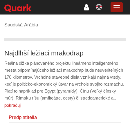
TOGG
NAVIG
Saudská Arábia
Najdlhší ležiaci mrakodrap
Reálna dĺžka plánovaného projektu lineárneho inteligentného
mesta pripomínajúceho ležiaci mrakodrap bude neuveriteľných
170 kilometrov. Vrcholné stavebné diela vznikajú najmä vtedy,
keď je politicko-ekonomický útvar na vrchole svojho rozmachu.
Platí to napríklad pre Egypt (pyramídy), Čínu (Veľký čínsky
múr), Rímsku ríšu (amfiteátre, cesty) či stredoamerické a…
pokračuj
Predplatitelia