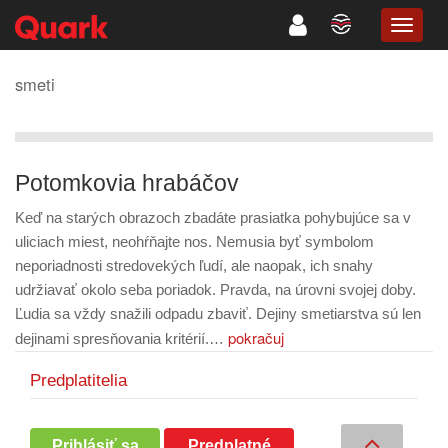
TOGG
NAVIG
smeti
Potomkovia hrabáčov
Keď na starých obrazoch zbadáte prasiatka pohybujúce sa v
uliciach miest, neohŕňajte nos. Nemusia byť symbolom
neporiadnosti stredovekých ľudí, ale naopak, ich snahy
udržiavať okolo seba poriadok. Pravda, na úrovni svojej doby.
Ľudia sa vždy snažili odpadu zbaviť. Dejiny smetiarstva sú len
pokračuj
dejinami spresňovania kritérií.…
Predplatitelia
Prihlásiť sa
Predplatné