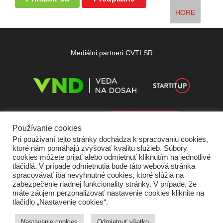
HORE
Mediálni partneri CVTI SR
Používanie cookies
Pri používaní tejto stránky dochádza k spracovaniu cookies,
ktoré nám pomáhajú zvyšovať kvalitu služieb. Súbory
cookies môžete prijať alebo odmietnuť kliknutím na jednotlivé
tlačidlá. V prípade odmietnutia bude táto webová stránka
spracovávať iba nevyhnutné cookies, ktoré slúžia na
zabezpečenie riadnej funkcionality stránky. V prípade, že
máte záujem perzonalizovať nastavenie cookies kliknite na
tlačidlo „Nastavenie cookies“.
Domov
O nás
Kontakt
Vydavateľ
Predplatné
Inzercia
Podmienky používania
Ochrana súkromia
Štatút súťaží
Cookies
Nastavenie cookies
Odmietnuť všetko