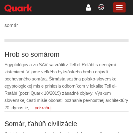
TOGG
NAVIG
somár
Hrob so somárom
Egyptológovia zo SAV sa vrátili z Tell el-Retábí s cennými
zisteniami. V jame veľkého hyksóskeho hrobu objavili
pochovaného somára. Štrnásta sezóna poľsko-slovenskej
egyptologickej misie priniesla odborníkom v lokalite Tell el-
Retábí (pozri Quark 10/2019) zásadné objavy. Výskum
slovenskej časti misie obohatil poznanie pevnostnej architektúry
pokračuj
20. dynastie,…
Somár, ťahúň civilizácie