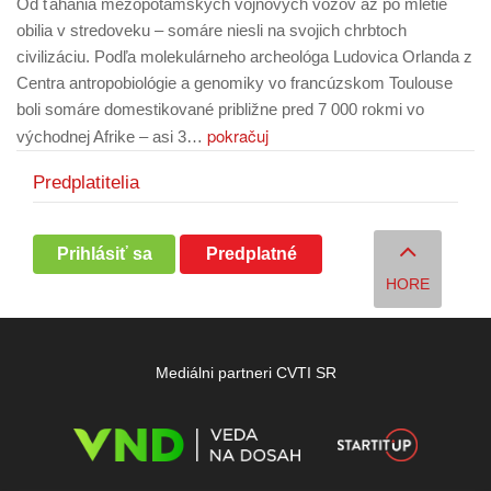
Od ťahania mezopotámskych vojnových vozov až po mletie
obilia v stredoveku – somáre niesli na svojich chrbtoch
civilizáciu. Podľa molekulárneho archeológa Ludovica Orlanda z
Centra antropobiológie a genomiky vo francúzskom Toulouse
boli somáre domestikované približne pred 7 000 rokmi vo
pokračuj
východnej Afrike – asi 3…
Predplatitelia
Prihlásiť sa
Predplatné
HORE
Mediálni partneri CVTI SR