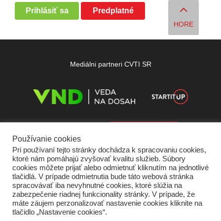
Prihlásiť sa
Predplatné
HORE
Mediálni partneri CVTI SR
Používanie cookies
Pri používaní tejto stránky dochádza k spracovaniu cookies,
ktoré nám pomáhajú zvyšovať kvalitu služieb. Súbory
cookies môžete prijať alebo odmietnuť kliknutím na jednotlivé
tlačidlá. V prípade odmietnutia bude táto webová stránka
spracovávať iba nevyhnutné cookies, ktoré slúžia na
zabezpečenie riadnej funkcionality stránky. V prípade, že
máte záujem perzonalizovať nastavenie cookies kliknite na
tlačidlo „Nastavenie cookies“.
Domov
O nás
Kontakt
Vydavateľ
Predplatné
Inzercia