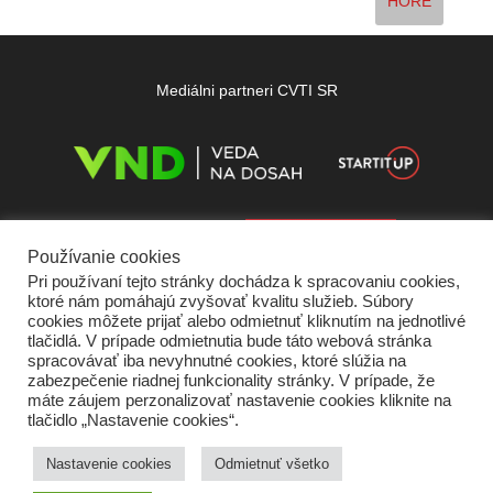
HORE
Mediálni partneri CVTI SR
Používanie cookies
Pri používaní tejto stránky dochádza k spracovaniu cookies,
ktoré nám pomáhajú zvyšovať kvalitu služieb. Súbory
cookies môžete prijať alebo odmietnuť kliknutím na jednotlivé
tlačidlá. V prípade odmietnutia bude táto webová stránka
spracovávať iba nevyhnutné cookies, ktoré slúžia na
zabezpečenie riadnej funkcionality stránky. V prípade, že
máte záujem perzonalizovať nastavenie cookies kliknite na
tlačidlo „Nastavenie cookies“.
Domov
O nás
Kontakt
Vydavateľ
Predplatné
Inzercia
Podmienky používania
Ochrana súkromia
Štatút súťaží
Cookies
Nastavenie cookies
Odmietnuť všetko
Partneri
RSS
Sitemap