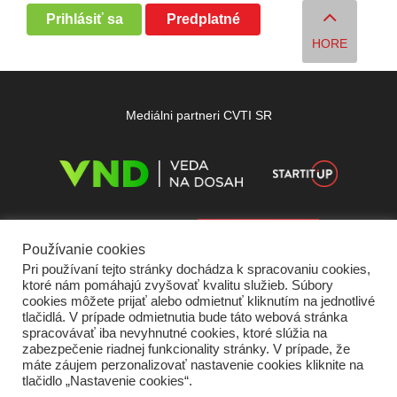
Prihlásiť sa
Predplatné
HORE
Mediálni partneri CVTI SR
Používanie cookies
Pri používaní tejto stránky dochádza k spracovaniu cookies,
ktoré nám pomáhajú zvyšovať kvalitu služieb. Súbory
cookies môžete prijať alebo odmietnuť kliknutím na jednotlivé
tlačidlá. V prípade odmietnutia bude táto webová stránka
spracovávať iba nevyhnutné cookies, ktoré slúžia na
zabezpečenie riadnej funkcionality stránky. V prípade, že
máte záujem perzonalizovať nastavenie cookies kliknite na
tlačidlo „Nastavenie cookies“.
Domov
O nás
Kontakt
Vydavateľ
Predplatné
Inzercia