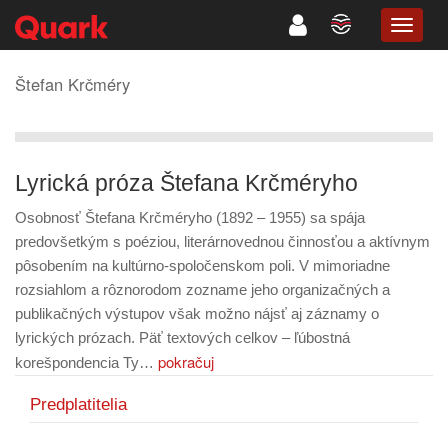
TOGG
NAVIG
Štefan Krčméry
Lyrická próza Štefana Krčméryho
Osobnosť Štefana Krčméryho (1892 – 1955) sa spája
predovšetkým s poéziou, literárnovednou činnosťou a aktívnym
pôsobením na kultúrno-spoločenskom poli. V mimoriadne
rozsiahlom a rôznorodom zozname jeho organizačných a
publikačných výstupov však možno nájsť aj záznamy o
lyrických prózach. Päť textových celkov – ľúbostná
pokračuj
korešpondencia Ty…
Predplatitelia