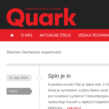
O NÁS
AKTUÁLNE ČÍSLO
VEDA A TECHNIK
Sternov-Gerlachov experiment
Spin je in
24. sept. 2025
A predsa sa točí! Nie je úplne isté, či G
ktorá je symbolom vzdoru faktov prot
Fyzika
pre kvantové systémy? Heisenbergova 
nedovoľuje hovoriť o nijakých trajek
pokračuj
elektróny…