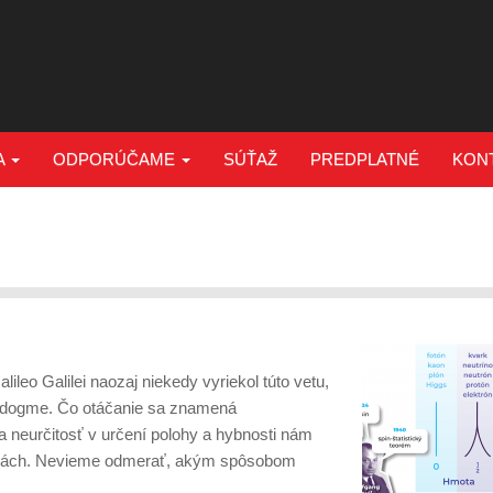
A
ODPORÚČAME
SÚŤAŽ
PREDPLATNÉ
KON
alileo Galilei naozaj niekedy vyriekol túto vetu,
i dogme. Čo otáčanie sa znamená
neurčitosť v určení polohy a hybnosti nám
tóriách. Nevieme odmerať, akým spôsobom