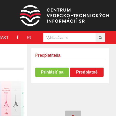
TAKT
Predplatitelia
Prihlásiť sa
Predplatné