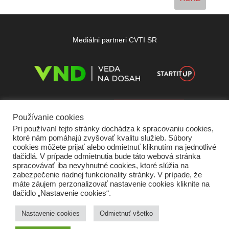
Mediálni partneri CVTI SR
Používanie cookies
Pri používaní tejto stránky dochádza k spracovaniu cookies,
ktoré nám pomáhajú zvyšovať kvalitu služieb. Súbory
cookies môžete prijať alebo odmietnuť kliknutím na jednotlivé
tlačidlá. V prípade odmietnutia bude táto webová stránka
spracovávať iba nevyhnutné cookies, ktoré slúžia na
zabezpečenie riadnej funkcionality stránky. V prípade, že
máte záujem perzonalizovať nastavenie cookies kliknite na
tlačidlo „Nastavenie cookies“.
Domov
O nás
Kontakt
Vydavateľ
Predplatné
Inzercia
Podmienky používania
Ochrana súkromia
Štatút súťaží
Cookies
Nastavenie cookies
Odmietnuť všetko
Partneri
RSS
Sitemap