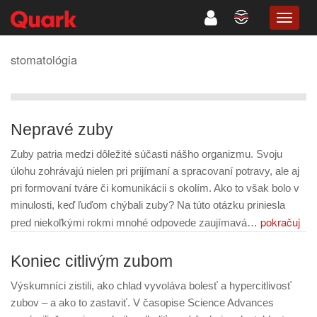
TOGG
NAVIG
stomatológia
Nepravé zuby
Zuby patria medzi dôležité súčasti nášho organizmu. Svoju
úlohu zohrávajú nielen pri prijímaní a spracovaní potravy, ale aj
pri formovaní tváre či komunikácii s okolím. Ako to však bolo v
minulosti, keď ľuďom chýbali zuby? Na túto otázku priniesla
pokračuj
pred niekoľkými rokmi mnohé odpovede zaujímavá…
Koniec citlivým zubom
Výskumníci zistili, ako chlad vyvoláva bolesť a hypercitlivosť
zubov – a ako to zastaviť. V časopise Science Advances