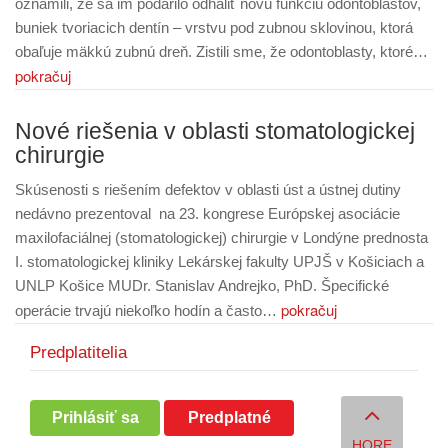
oznámili, že sa im podarilo odhaliť novú funkciu odontoblastov,
buniek tvoriacich dentín – vrstvu pod zubnou sklovinou, ktorá
obaľuje mäkkú zubnú dreň. Zistili sme, že odontoblasty, ktoré…
pokračuj
Nové riešenia v oblasti stomatologickej
chirurgie
Skúsenosti s riešením defektov v oblasti úst a ústnej dutiny
nedávno prezentoval na 23. kongrese Európskej asociácie
maxilofaciálnej (stomatologickej) chirurgie v Londýne prednosta
I. stomatologickej kliniky Lekárskej fakulty UPJŠ v Košiciach a
UNLP Košice MUDr. Stanislav Andrejko, PhD. Špecifické
pokračuj
operácie trvajú niekoľko hodín a často…
Predplatitelia
Prihlásiť sa
Predplatné
HORE