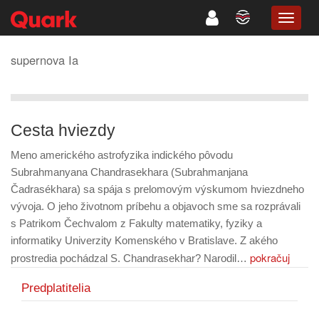
TOGG
NAVIG
supernova Ia
Cesta hviezdy
Meno amerického astrofyzika indického pôvodu
Subrahmanyana Chandrasekhara (Subrahmanjana
Čadrasékhara) sa spája s prelomovým výskumom hviezdneho
vývoja. O jeho životnom príbehu a objavoch sme sa rozprávali
s Patrikom Čechvalom z Fakulty matematiky, fyziky a
informatiky Univerzity Komenského v Bratislave. Z akého
pokračuj
prostredia pochádzal S. Chandrasekhar? Narodil…
Predplatitelia