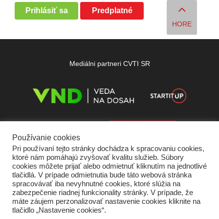
Prihlásiť sa
Predplatné
HORE
Mediálni partneri CVTI SR
Používanie cookies
Pri používaní tejto stránky dochádza k spracovaniu cookies,
ktoré nám pomáhajú zvyšovať kvalitu služieb. Súbory
cookies môžete prijať alebo odmietnuť kliknutím na jednotlivé
tlačidlá. V prípade odmietnutia bude táto webová stránka
spracovávať iba nevyhnutné cookies, ktoré slúžia na
zabezpečenie riadnej funkcionality stránky. V prípade, že
máte záujem perzonalizovať nastavenie cookies kliknite na
tlačidlo „Nastavenie cookies“.
Domov
O nás
Kontakt
Vydavateľ
Predplatné
Inzercia