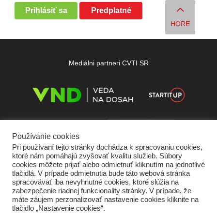
Prihlásiť sa
Predplatné
HORE
Mediálni partneri CVTI SR
Používanie cookies
Pri používaní tejto stránky dochádza k spracovaniu cookies,
ktoré nám pomáhajú zvyšovať kvalitu služieb. Súbory
cookies môžete prijať alebo odmietnuť kliknutím na jednotlivé
tlačidlá. V prípade odmietnutia bude táto webová stránka
spracovávať iba nevyhnutné cookies, ktoré slúžia na
zabezpečenie riadnej funkcionality stránky. V prípade, že
máte záujem perzonalizovať nastavenie cookies kliknite na
tlačidlo „Nastavenie cookies“.
Domov
O nás
Kontakt
Vydavateľ
Predplatné
Inzercia