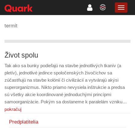
TOGG
NAVIG
termit
Život spolu
Tak ako sa bunky podieľajú na stavbe jednotlivých tkanív (a
pletív), jednotlivé jedince spoločenských živočíchov sa
zúčastňujú na stavbe kolónií či civilizácií a vytvárajú akýsi
superorganizmus. Nikto priamo nevysiela inštrukcie a predsa
sú všetky akcie koordinované jednoduchými princípmi
samoorganizácie. Pokým sa dostaneme k paralelám vzniku…
pokračuj
Predplatitelia