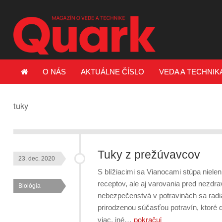
O NÁS
AKTUÁLNE ČÍSLO
VEDA A TECHNIK
tuky
Tuky z prežúvavcov
23. dec. 2020
S blížiacimi sa Vianocami stúpa niel
receptov, ale aj varovania pred nezd
Biológia
nebezpečenstvá v potravinách sa radia
prirodzenou súčasťou potravín, ktoré
pokračuj
viac, iné…