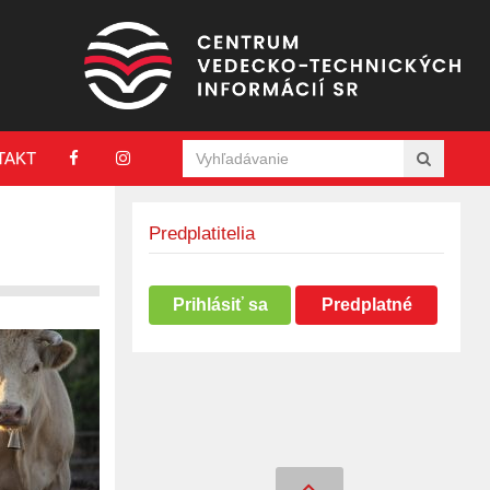
TAKT
Predplatitelia
Prihlásiť sa
Predplatné