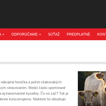
A
ODPORÚČAME
SÚŤAŽ
PREDPLATNÉ
KON
en nákupná horúčka a počet všakovakých
ravým stravovaním. Medzi často spomínané
 aj transmastné kyseliny. Čo sú zač? Tuk je
 denne konzumujeme. Niektoré ho obsahujú