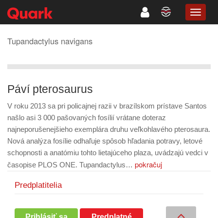
TOGG
NAVIG
Tupandactylus navigans
Páví pterosaurus
V roku 2013 sa pri policajnej razii v brazílskom prístave Santos
našlo asi 3 000 pašovaných fosílií vrátane doteraz
najneporušenejšieho exemplára druhu veľkohlavého pterosaura.
Nová analýza fosílie odhaľuje spôsob hľadania potravy, letové
schopnosti a anatómiu tohto lietajúceho plaza, uvádzajú vedci v
pokračuj
časopise PLOS ONE. Tupandactylus…
Predplatitelia
Prihlásiť sa
Predplatné