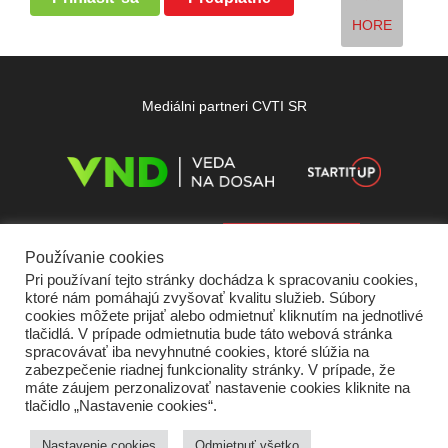
HORE
Mediálni partneri CVTI SR
Používanie cookies
Pri používaní tejto stránky dochádza k spracovaniu cookies,
ktoré nám pomáhajú zvyšovať kvalitu služieb. Súbory
cookies môžete prijať alebo odmietnuť kliknutím na jednotlivé
tlačidlá. V prípade odmietnutia bude táto webová stránka
spracovávať iba nevyhnutné cookies, ktoré slúžia na
zabezpečenie riadnej funkcionality stránky. V prípade, že
máte záujem perzonalizovať nastavenie cookies kliknite na
tlačidlo „Nastavenie cookies“.
Domov
O nás
Kontakt
Vydavateľ
Predplatné
Inzercia
Podmienky používania
Ochrana súkromia
Štatút súťaží
Cookies
Nastavenie cookies
Odmietnuť všetko