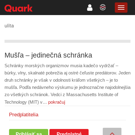
TOGG
NAVIG
ulita
Mušľa – jedinečná schránka
Schránky morských organizmov musia kadečo vydržať –
búrky, vlny, skalnaté pobrežia aj ostré čeľuste predátorov. Jeden
druh schránky je však v odolnosti kráľom všetkých – je to
mušľa. Podľa nedávneho výskumu je jednoznačne najodolnejšia
zo všetkých schránok. Vedci z Massachusetts Institute of
pokračuj
Technology (MIT) v…
Predplatitelia
Prihlásiť sa
Predplatné