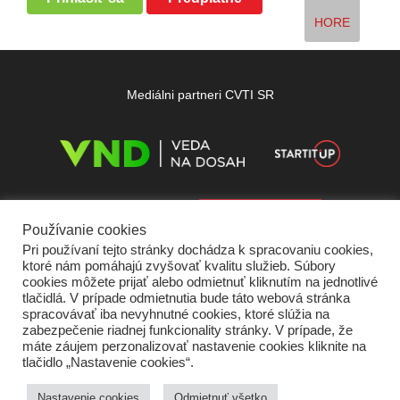
HORE
Mediálni partneri CVTI SR
Používanie cookies
Pri používaní tejto stránky dochádza k spracovaniu cookies,
ktoré nám pomáhajú zvyšovať kvalitu služieb. Súbory
cookies môžete prijať alebo odmietnuť kliknutím na jednotlivé
tlačidlá. V prípade odmietnutia bude táto webová stránka
spracovávať iba nevyhnutné cookies, ktoré slúžia na
zabezpečenie riadnej funkcionality stránky. V prípade, že
máte záujem perzonalizovať nastavenie cookies kliknite na
tlačidlo „Nastavenie cookies“.
Domov
O nás
Kontakt
Vydavateľ
Predplatné
Inzercia
Podmienky používania
Ochrana súkromia
Štatút súťaží
Cookies
Nastavenie cookies
Odmietnuť všetko