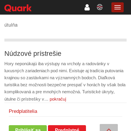
TOGG
NAVIG
útulňa
Núdzové prístrešie
Hory neponúkajú iba výstupy na vrcholy a radovánky v
luxusných zariadeniach pod nimi. Existuje aj tradícia putovania
krajinou so zastávkami na významných bodoch. Diaľková
turistika bez možnosti bezpečne prespať v horách by však bola
komplikovaná a pre mnohých nemožná. Turistické úkryty,
pokračuj
útulne či prístrešky v…
Predplatitelia
Prihlásiť sa
Predplatné