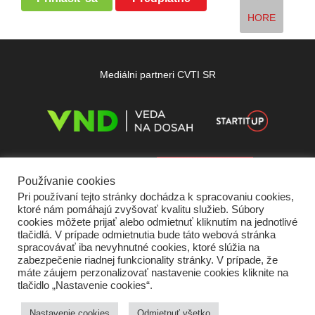
HORE
Mediálni partneri CVTI SR
Používanie cookies
Pri používaní tejto stránky dochádza k spracovaniu cookies,
ktoré nám pomáhajú zvyšovať kvalitu služieb. Súbory
cookies môžete prijať alebo odmietnuť kliknutím na jednotlivé
tlačidlá. V prípade odmietnutia bude táto webová stránka
spracovávať iba nevyhnutné cookies, ktoré slúžia na
zabezpečenie riadnej funkcionality stránky. V prípade, že
máte záujem perzonalizovať nastavenie cookies kliknite na
tlačidlo „Nastavenie cookies“.
Domov
O nás
Kontakt
Vydavateľ
Predplatné
Inzercia
Podmienky používania
Ochrana súkromia
Štatút súťaží
Cookies
Nastavenie cookies
Odmietnuť všetko