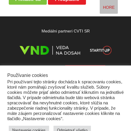
HORE
Mediálni partneri CVTI SR
Používanie cookies
Pri používaní tejto stránky dochádza k spracovaniu cookies,
ktoré nám pomáhajú zvyšovať kvalitu služieb. Súbory
cookies môžete prijať alebo odmietnuť kliknutím na jednotlivé
tlačidlá. V prípade odmietnutia bude táto webová stránka
spracovávať iba nevyhnutné cookies, ktoré slúžia na
zabezpečenie riadnej funkcionality stránky. V prípade, že
máte záujem perzonalizovať nastavenie cookies kliknite na
tlačidlo „Nastavenie cookies“.
Domov
O nás
Kontakt
Vydavateľ
Predplatné
Inzercia
Podmienky používania
Ochrana súkromia
Štatút súťaží
Cookies
Nastavenie cookies
Odmietnuť všetko