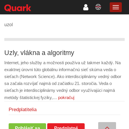
TOGG
NAVIG
uzol
Uzly, vlákna a algoritmy
Internet, jeho služby a možnosti používa už takmer každý. Na
exaktnej úrovni túto globálnu informačnú sieť skúma veda o
sieťach (Network Science). Ako interdisciplinárny vedný odbor
sa začala rozvíjať najmä od začiatku 21. storočia. Veda o
sieťach je interdisciplinárny vedný odbor využívajúci najmä
pokračuj
metódy štatistickej fyziky,…
Predplatitelia
Prihlásiť sa
Predplatné