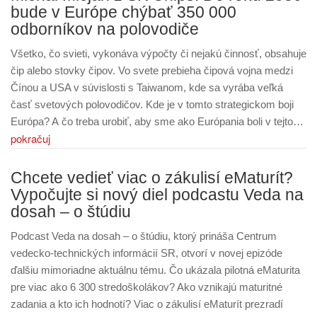
bude v Európe chýbať 350 000
odborníkov na polovodiče
Všetko, čo svieti, vykonáva výpočty či nejakú činnosť, obsahuje
čip alebo stovky čipov. Vo svete prebieha čipová vojna medzi
Čínou a USA v súvislosti s Taiwanom, kde sa vyrába veľká
časť svetových polovodičov. Kde je v tomto strategickom boji
Európa? A čo treba urobiť, aby sme ako Európania boli v tejto…
pokračuj
Chcete vedieť viac o zákulisí eMaturít?
Vypočujte si nový diel podcastu Veda na
dosah – o štúdiu
Podcast Veda na dosah – o štúdiu, ktorý prináša Centrum
vedecko-technických informácií SR, otvorí v novej epizóde
ďalšiu mimoriadne aktuálnu tému. Čo ukázala pilotná eMaturita
pre viac ako 6 300 stredoškolákov? Ako vznikajú maturitné
zadania a kto ich hodnotí? Viac o zákulisí eMaturít prezradí