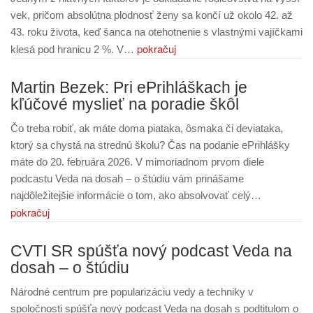
vek, pričom absolútna plodnosť ženy sa končí už okolo 42. až
43. roku života, keď šanca na otehotnenie s vlastnými vajíčkami
pokračuj
klesá pod hranicu 2 %. V…
Martin Bezek: Pri ePrihláškach je
kľúčové myslieť na poradie škôl
Čo treba robiť, ak máte doma piataka, ôsmaka či deviataka,
ktorý sa chystá na strednú školu? Čas na podanie ePrihlášky
máte do 20. februára 2026. V mimoriadnom prvom diele
podcastu Veda na dosah – o štúdiu vám prinášame
najdôležitejšie informácie o tom, ako absolvovať celý…
pokračuj
CVTI SR spúšťa nový podcast Veda na
dosah – o štúdiu
Národné centrum pre popularizáciu vedy a techniky v
spoločnosti spúšťa nový podcast Veda na dosah s podtitulom o