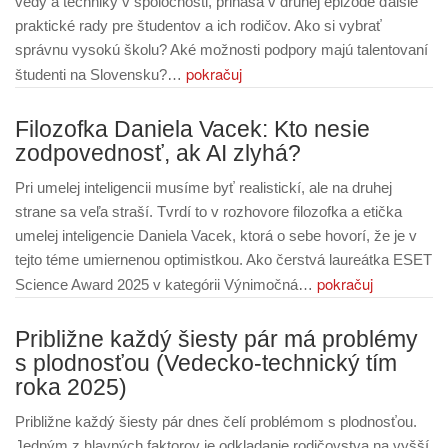
vedy a techniky v spoločnosti, prináša v druhej epizóde ďalšie
praktické rady pre študentov a ich rodičov. Ako si vybrať
správnu vysokú školu? Aké možnosti podpory majú talentovaní
pokračuj
študenti na Slovensku?…
Filozofka Daniela Vacek: Kto nesie
zodpovednosť, ak AI zlyhá?
Pri umelej inteligencii musíme byť realistickí, ale na druhej
strane sa veľa straší. Tvrdí to v rozhovore filozofka a etička
umelej inteligencie Daniela Vacek, ktorá o sebe hovorí, že je v
tejto téme umiernenou optimistkou. Ako čerstvá laureátka ESET
pokračuj
Science Award 2025 v kategórii Výnimočná…
Približne každý šiesty pár má problémy
s plodnosťou (Vedecko-technický tím
roka 2025)
Približne každý šiesty pár dnes čelí problémom s plodnosťou.
Jedným z hlavných faktorov je odkladanie rodičovstva na vyšší