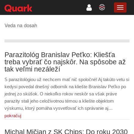
TOGG
NAVIG
Veda na dosah
Parazitológ Branislav Peťko: Kliešťa
treba vybrať čo najskôr. Na spôsobe až
tak veľmi nezáleží
S parazitológiou už nechcem mať nič spoločné! Aj takúto vetu si
kedysi povedal dnešný odborník na kliešte Branislav Peťko po
jednej zo skúšok. O niekoľko rokov neskôr sa však práve
parazity stali jeho celoživotnou témou a kliešte objektom
výskumu, ktorý pomáha vysvetľovať ich správanie aj…
pokračuj
Michal Mičjan z SK Chips: Do roku 2030