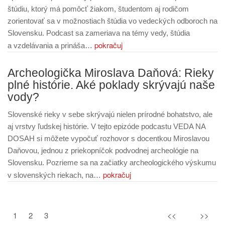
štúdiu, ktorý má pomôcť žiakom, študentom aj rodičom
zorientovať sa v možnostiach štúdia vo vedeckých odboroch na
Slovensku. Podcast sa zameriava na témy vedy, štúdia
pokračuj
a vzdelávania a prináša…
Archeologička Miroslava Daňová: Rieky
plné histórie. Aké poklady skrývajú naše
vody?
Slovenské rieky v sebe skrývajú nielen prírodné bohatstvo, ale
aj vrstvy ľudskej histórie. V tejto epizóde podcastu VEDA NA
DOSAH si môžete vypočuť rozhovor s docentkou Miroslavou
Daňovou, jednou z priekopníčok podvodnej archeológie na
Slovensku. Pozrieme sa na začiatky archeologického výskumu
pokračuj
v slovenských riekach, na…
1
2
3
<<
>>