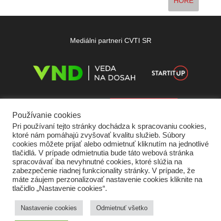
HORE
Mediálni partneri CVTI SR
Používanie cookies
Pri používaní tejto stránky dochádza k spracovaniu cookies,
ktoré nám pomáhajú zvyšovať kvalitu služieb. Súbory
cookies môžete prijať alebo odmietnuť kliknutím na jednotlivé
tlačidlá. V prípade odmietnutia bude táto webová stránka
spracovávať iba nevyhnutné cookies, ktoré slúžia na
zabezpečenie riadnej funkcionality stránky. V prípade, že
máte záujem perzonalizovať nastavenie cookies kliknite na
tlačidlo „Nastavenie cookies“.
Domov
O nás
Kontakt
Vydavateľ
Predplatné
Inzercia
Podmienky používania
Ochrana súkromia
Štatút súťaží
Cookies
Nastavenie cookies
Odmietnuť všetko
Partneri
RSS
Sitemap