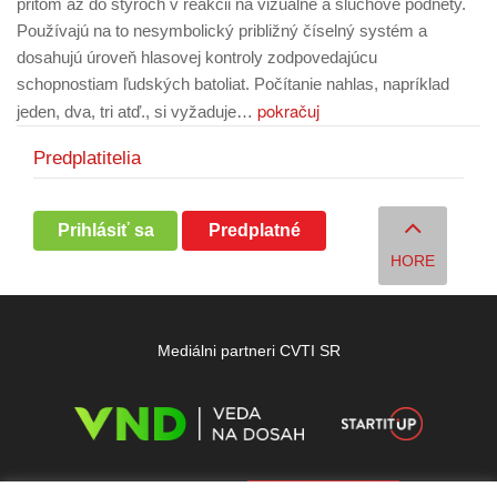
pritom až do štyroch v reakcii na vizuálne a sluchové podnety.
Používajú na to nesymbolický približný číselný systém a
dosahujú úroveň hlasovej kontroly zodpovedajúcu
schopnostiam ľudských batoliat. Počítanie nahlas, napríklad
pokračuj
jeden, dva, tri atď., si vyžaduje…
Predplatitelia
Prihlásiť sa
Predplatné
HORE
Mediálni partneri CVTI SR