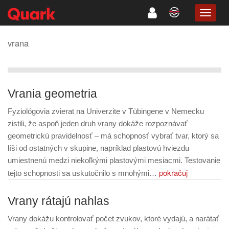
TOGG
NAVIG
vrana
Vrania geometria
Fyziológovia zvierat na Univerzite v Tübingene v Nemecku
zistili, že aspoň jeden druh vrany dokáže rozpoznávať
geometrickú pravidelnosť – má schopnosť vybrať tvar, ktorý sa
líši od ostatných v skupine, napríklad plastovú hviezdu
umiestnenú medzi niekoľkými plastovými mesiacmi. Testovanie
pokračuj
tejto schopnosti sa uskutočnilo s mnohými…
Vrany rátajú nahlas
Vrany dokážu kontrolovať počet zvukov, ktoré vydajú, a narátať