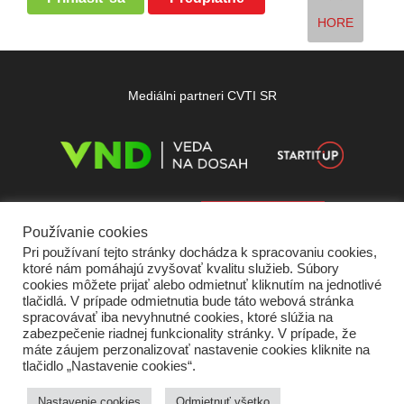
HORE
Mediálni partneri CVTI SR
Používanie cookies
Pri používaní tejto stránky dochádza k spracovaniu cookies,
ktoré nám pomáhajú zvyšovať kvalitu služieb. Súbory
cookies môžete prijať alebo odmietnuť kliknutím na jednotlivé
tlačidlá. V prípade odmietnutia bude táto webová stránka
spracovávať iba nevyhnutné cookies, ktoré slúžia na
zabezpečenie riadnej funkcionality stránky. V prípade, že
máte záujem perzonalizovať nastavenie cookies kliknite na
tlačidlo „Nastavenie cookies“.
Domov
O nás
Kontakt
Vydavateľ
Predplatné
Inzercia
Podmienky používania
Ochrana súkromia
Štatút súťaží
Cookies
Nastavenie cookies
Odmietnuť všetko