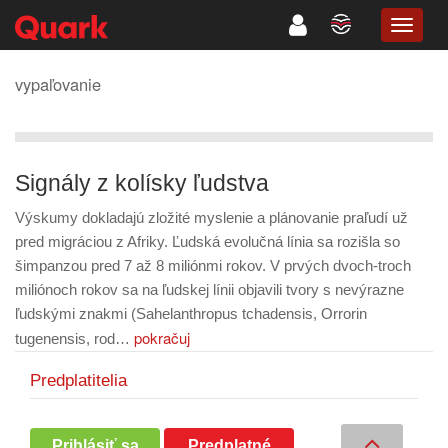
TOGG
NAVIG
vypaľovanie
Signály z kolísky ľudstva
Výskumy dokladajú zložité myslenie a plánovanie praľudí už
pred migráciou z Afriky. Ľudská evolučná línia sa rozišla so
šimpanzou pred 7 až 8 miliónmi rokov. V prvých dvoch-troch
miliónoch rokov sa na ľudskej línii objavili tvory s nevýrazne
ľudskými znakmi (Sahelanthropus tchadensis, Orrorin
pokračuj
tugenensis, rod…
Predplatitelia
Prihlásiť sa
Predplatné