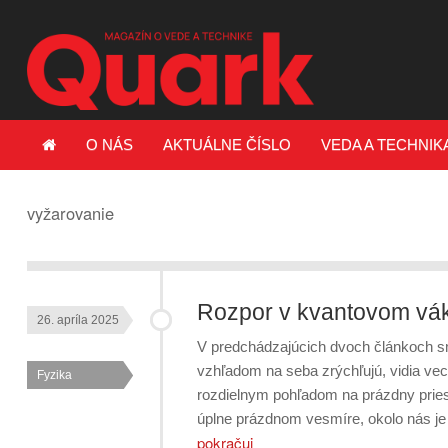
O NÁS
AKTUÁLNE ČÍSLO
VEDA A TECHNIK
vyžarovanie
Rozpor v kvantovom vá
26. apríla 2025
V predchádzajúcich dvoch článkoch sme
vzhľadom na seba zrýchľujú, vidia vec
Fyzika
rozdielnym pohľadom na prázdny pries
úplne prázdnom vesmíre, okolo nás je
pokračuj