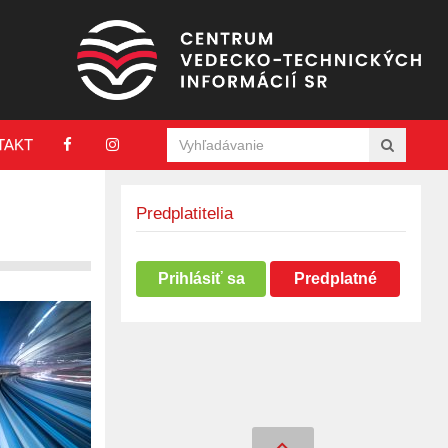
TAKT
Predplatitelia
Prihlásiť sa
Predplatné