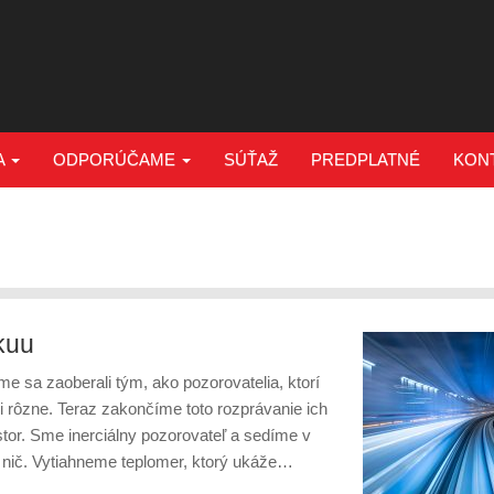
A
ODPORÚČAME
SÚŤAŽ
PREDPLATNÉ
KON
kuu
 sa zaoberali tým, ako pozorovatelia, ktorí
i rôzne. Teraz zakončíme toto rozprávanie ich
tor. Sme inerciálny pozorovateľ a sedíme v
 nič. Vytiahneme teplomer, ktorý ukáže…