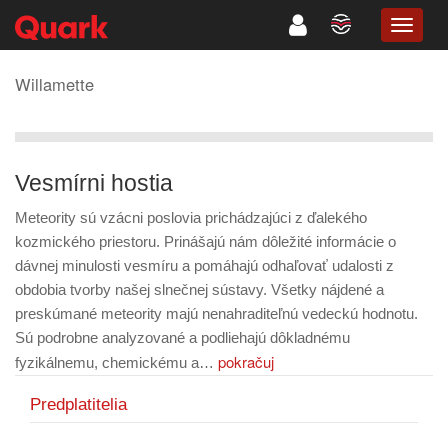
TOGG
NAVIG
Willamette
Vesmírni hostia
Meteority sú vzácni poslovia prichádzajúci z ďalekého
kozmického priestoru. Prinášajú nám dôležité informácie o
dávnej minulosti vesmíru a pomáhajú odhaľovať udalosti z
obdobia tvorby našej slnečnej sústavy. Všetky nájdené a
preskúmané meteority majú nenahraditeľnú vedeckú hodnotu.
Sú podrobne analyzované a podliehajú dôkladnému
pokračuj
fyzikálnemu, chemickému a…
Predplatitelia