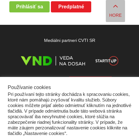
Prihlásiť sa
Predplatné
HORE
Mediálni partneri CVTI SR
Používanie cookies
Pri používaní tejto stránky dochádza k spracovaniu cookies,
ktoré nám pomáhajú zvyšovať kvalitu služieb. Súbory
cookies môžete prijať alebo odmietnuť kliknutím na jednotlivé
tlačidlá. V prípade odmietnutia bude táto webová stránka
spracovávať iba nevyhnutné cookies, ktoré slúžia na
zabezpečenie riadnej funkcionality stránky. V prípade, že
máte záujem perzonalizovať nastavenie cookies kliknite na
tlačidlo „Nastavenie cookies“.
Domov
O nás
Kontakt
Vydavateľ
Predplatné
Inzercia