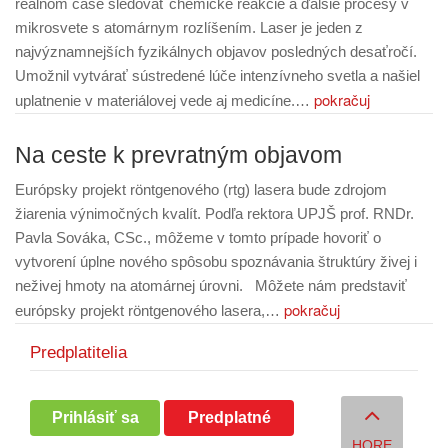
reálnom čase sledovať chemické reakcie a ďalšie procesy v
mikrosvete s atomárnym rozlíšením. Laser je jeden z
najvýznamnejších fyzikálnych objavov posledných desaťročí.
Umožnil vytvárať sústredené lúče intenzívneho svetla a našiel
pokračuj
uplatnenie v materiálovej vede aj medicíne.…
Na ceste k prevratným objavom
Európsky projekt röntgenového (rtg) lasera bude zdrojom
žiarenia výnimočných kvalít. Podľa rektora UPJŠ prof. RNDr.
Pavla Sováka, CSc., môžeme v tomto prípade hovoriť o
vytvorení úplne nového spôsobu spoznávania štruktúry živej i
neživej hmoty na atomárnej úrovni. Môžete nám predstaviť
pokračuj
európsky projekt röntgenového lasera,…
Predplatitelia
Prihlásiť sa
Predplatné
HORE