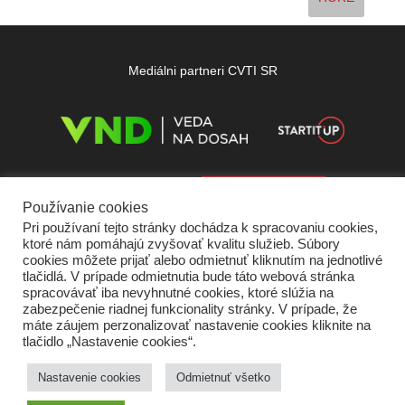
Mediálni partneri CVTI SR
Používanie cookies
Pri používaní tejto stránky dochádza k spracovaniu cookies,
ktoré nám pomáhajú zvyšovať kvalitu služieb. Súbory
cookies môžete prijať alebo odmietnuť kliknutím na jednotlivé
tlačidlá. V prípade odmietnutia bude táto webová stránka
spracovávať iba nevyhnutné cookies, ktoré slúžia na
zabezpečenie riadnej funkcionality stránky. V prípade, že
máte záujem perzonalizovať nastavenie cookies kliknite na
tlačidlo „Nastavenie cookies“.
Domov
O nás
Kontakt
Vydavateľ
Predplatné
Inzercia
Podmienky používania
Ochrana súkromia
Štatút súťaží
Cookies
Nastavenie cookies
Odmietnuť všetko
Partneri
RSS
Sitemap