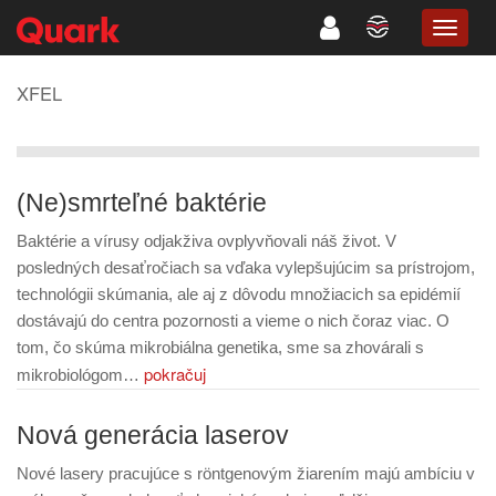
TOGG
NAVIG
XFEL
(Ne)smrteľné baktérie
Baktérie a vírusy odjakživa ovplyvňovali náš život. V
posledných desaťročiach sa vďaka vylepšujúcim sa prístrojom,
technológii skúmania, ale aj z dôvodu množiacich sa epidémií
dostávajú do centra pozornosti a vieme o nich čoraz viac. O
tom, čo skúma mikrobiálna genetika, sme sa zhovárali s
pokračuj
mikrobiológom…
Nová generácia laserov
Nové lasery pracujúce s röntgenovým žiarením majú ambíciu v