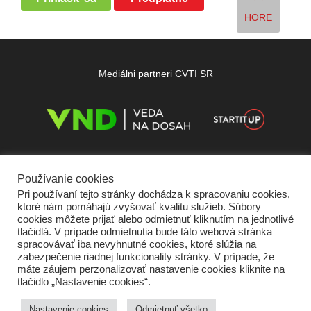
HORE
Mediálni partneri CVTI SR
Používanie cookies
Pri používaní tejto stránky dochádza k spracovaniu cookies,
ktoré nám pomáhajú zvyšovať kvalitu služieb. Súbory
cookies môžete prijať alebo odmietnuť kliknutím na jednotlivé
tlačidlá. V prípade odmietnutia bude táto webová stránka
spracovávať iba nevyhnutné cookies, ktoré slúžia na
zabezpečenie riadnej funkcionality stránky. V prípade, že
máte záujem perzonalizovať nastavenie cookies kliknite na
tlačidlo „Nastavenie cookies“.
Domov
O nás
Kontakt
Vydavateľ
Predplatné
Inzercia
Podmienky používania
Ochrana súkromia
Štatút súťaží
Cookies
Nastavenie cookies
Odmietnuť všetko