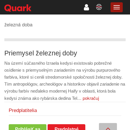
TOGG
NAVIG
železná doba
Priemysel železnej doby
Na území súčasného Izraela kedysi existovalo pobrežné
osídlenie s priemyselným zariadením na výrobu purpurového
farbiva, ktoré si cenili stredomorské spoločnosti železnej doby.
Tím antropológov, archeológov a historikov objavil zariadenie na
výrobu farbív neďaleko modernej Haify v oblasti, ktorá bola
pokračuj
kedysi známa ako rybárska dedina Tel…
Predplatitelia
Prihlásiť sa
Predplatné