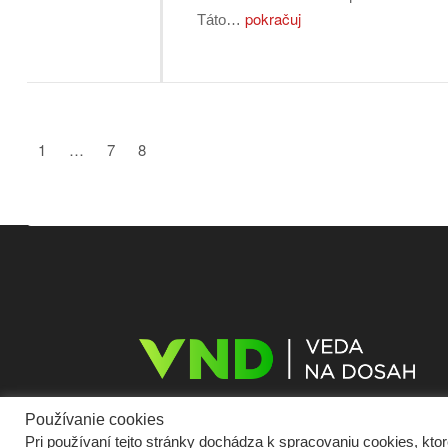
pokračuj
Táto…
1
…
7
8
Používanie cookies
Pri používaní tejto stránky dochádza k spracovaniu cookies, kt