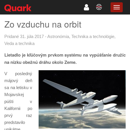
TOGG
NAVIG
Zo vzduchu na orbit
Pridané 31. júla 2017
-
Astronómia
,
Technika a technológie
,
Veda a technika
Lietadlo je kľúčovým prvkom systému na vypúšťanie družíc
na nízku obežnú dráhu okolo Zeme.
V posledný
májový deň
sa na letisku v
Mojavskej
púšti v
Kalifornii po
prvý raz
predstavilo
unikátne