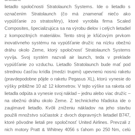
lietadlo spoločnosti Stratolaunch Systems. Ide o lietadlo s
označením Stratolaunch (čo má znamenať niečo ako
vypúšťanie zo stratosféry), ktoré vyrobila firma Scaled
Composites, špecializujúca sa na výrobu dielov i celých lietadiel
z kompozitných materiálov. Tento stroj je kľúčovým prvkom
inovatívneho systému na vypúšťanie družíc na nízku obežnú
dráhu okolo Zeme, ktorý spoločnosť Stratolaunch Systems
vyvíja. Svoj systém nazvali air launch, teda v preklade
vypúšťanie zo vzduchu. Lietadlo Stratolaunch bude mať pod
strednou časťou krídla (medzi trupmi) upevnenú nosnú raketu
(pravdepodobne pôjde o raketu Pegasus XL), ktorú vynesie do
výšky približne 10 až 12 kilometrov. V tejto výške sa raketa od
lietadla odpúta a vynesie svoj náklad – jednu alebo viac družíc –
na obežnú dráhu okolo Zeme. Z technického hľadiska ide o
zaujímavé lietadlo. Kvôli zníženiu nákladov na jeho stavbu
použili množstvo súčiastok z dvoch dopravných lietadiel B747,
ktoré pôvodne lietali pre spoločnosť United Airlines. Prevzali z
nich motory Pratt & Whitney 4056 s ťahom po 250 Nm, celú