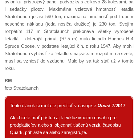
avioniku, prístrojový panel, podvozky s celkovo 28 kolesami, ba
i sedačky pilotov. Maximálna vzletová hmotnosť lietadla
Stratolaunch je asi 590 ton, maximálna hmotnosť pod trupom
neseného nákladu (teda nosiča družice) je 230 ton. Svojím
rozpätím 117 m Stratolaunch prekonáva všetky vyrobené
lietadlá – doterajší primát (97,5 m) malo lietadlo Hughes H-4
Spruce Goose, v podstate lietajúci čln, z roku 1947. Aby mohli
Stratolaunch vyhlásiť za lietadlo s najväčším rozpätím na svete,
musí sa vzniesť do vzduchu. Malo by sa tak stať už v tomto
roku.
RM
foto Stratolaunch
Quark
7/2017
Tento článok si môžete prečítať v časopise
.
Ak chcete mať prístup aj k exkluzívnemu obsahu pre
predplatiteľov alebo si objednať tlačenú verziu časopisu
Quark, prihláste sa alebo zaregistrujte.