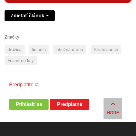
Zdieľať článok
Značky
družica
lietadlo
obežná dráha
Stratolaunch
Vesmírne lety
Predplatitelia
Prihlásiť sa
Predplatné
HORE