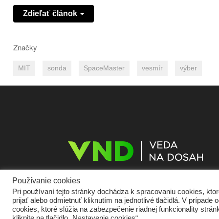
Zdieľať článok
Značky
MIT
sonda
SpaceMaster
vesmír
výber
Používanie cookies
Pri používaní tejto stránky dochádza k spracovaniu cookies, kt
prijať alebo odmietnuť kliknutím na jednotlivé tlačidlá. V prípa
Domov
O nás
Kontakt
Vydavateľ
Predplatné
Inzercia
Podmie
cookies, ktoré slúžia na zabezpečenie riadnej funkcionality str
Cookies
Partneri
RSS
Sitemap
kliknite na tlačidlo „Nastavenie cookies“.