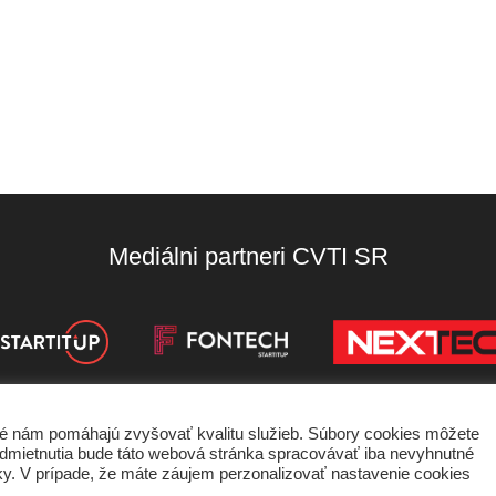
Mediálni partneri CVTI SR
oré nám pomáhajú zvyšovať kvalitu služieb. Súbory cookies môžete
de odmietnutia bude táto webová stránka spracovávať iba nevyhnutné
nky používania
Ochrana súkromia
Štatút súťaží
ánky. V prípade, že máte záujem perzonalizovať nastavenie cookies