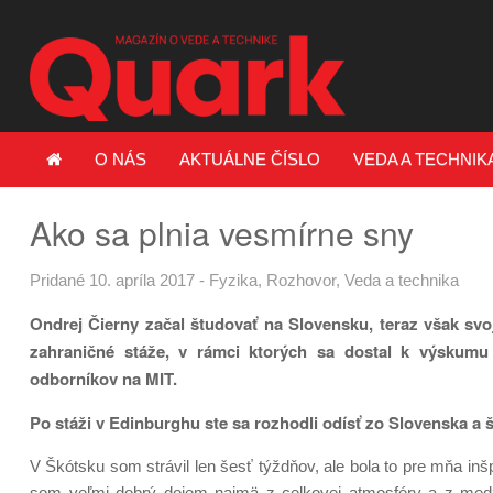
O NÁS
AKTUÁLNE ČÍSLO
VEDA A TECHNIK
Ako sa plnia vesmírne sny
Pridané 10. apríla 2017
-
Fyzika
,
Rozhovor
,
Veda a technika
Ondrej Čierny začal študovať na Slovensku, teraz však svoju
zahraničné stáže, v rámci ktorých sa dostal k výskumu
odborníkov na MIT.
Po stáži v Edinburghu ste sa rozhodli odísť zo Slovenska a 
V Škótsku som strávil len šesť týždňov, ale bola to pre mňa inš
som veľmi dobrý dojem najmä z celkovej atmosféry a z med