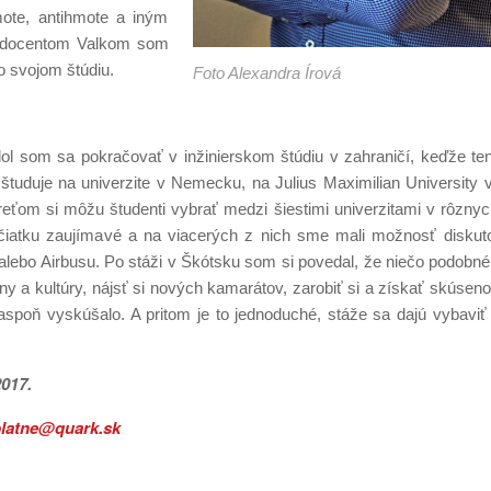
ote, antihmote a iným
s docentom Valkom som
o svojom štúdiu.
Foto Alexandra Írová
l som sa pokračovať v inžinierskom štúdiu v zahraničí, keďže ten
tuduje na univerzite v Nemecku, na Julius Maximilian University 
reťom si môžu študenti vybrať medzi šiestimi univerzitami v rôznych
ačiatku zaujímavé a na viacerých z nich sme mali možnosť diskut
 alebo Airbusu. Po stáži v Škótsku som si povedal, že niečo podobn
y a kultúry, nájsť si nových kamarátov, zarobiť si a získať skúseno
aspoň vyskúšalo. A pritom je to jednoduché, stáže sa dajú vybaviť
2017.
latne@quark.sk