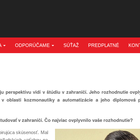
A
ODPORÚČAME
SÚŤAŽ
PREDPLATNÉ
KON
 perspektívu vidí v štúdiu v zahraničí. Jeho rozhodnutie ovplyv
 v oblasti kozmonautiky a automatizácie a jeho diplomová p
študovať v zahraničí. Čo najviac ovplyvnilo vaše rozhodnutie?
pirujúca skúsenosť. Mal
ziľudských vzťahov na