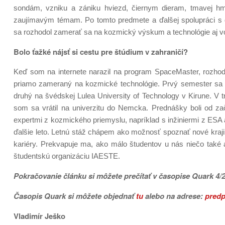
sondám, vzniku a zániku hviezd, čiernym dieram, tmavej hm
zaujímavým témam. Po tomto predmete a ďalšej spolupráci 
sa rozhodol zamerať sa na kozmický výskum a technológie aj v
Bolo ťažké nájsť si cestu pre štúdium v zahraničí?
Keď som na internete narazil na program SpaceMaster, rozhodo
priamo zameraný na kozmické technológie. Prvý semester sa š
druhý na švédskej Lulea University of Technology v Kirune. V t
som sa vrátil na univerzitu do Nemcka. Prednášky boli od z
expertmi z kozmického priemyslu, napríklad s inžiniermi z ESA
ďalšie leto. Letnú stáž chápem ako možnosť spoznať nové krajin
kariéry. Prekvapuje ma, ako málo študentov u nás niečo také 
študentskú organizáciu IAESTE.
Pokračovanie článku si môžete prečítať v časopise Quark 4/
Časopis
Quark si môžete objednať
tu
alebo na adrese:
predp
Vladimír Ješko