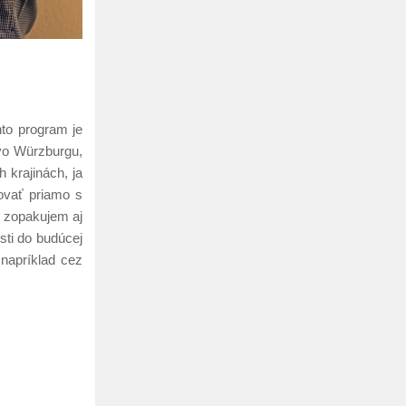
to program je
vo Würzburgu,
 krajinách, ja
ovať priamo s
é zopakujem aj
sti do budúcej
 napríklad cez