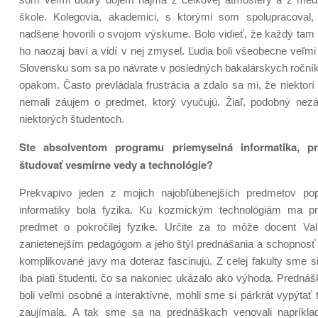
škole. Kolegovia, akademici, s ktorými som spolupracoval,
nadšene hovorili o svojom výskume. Bolo vidieť, že každý tam pr
ho naozaj baví a vidí v nej zmysel. Ľudia boli všeobecne veľmi 
Slovensku som sa po návrate v posledných bakalárskych ročník
opakom. Často prevládala frustrácia a zdalo sa mi, že niektorí
nemali záujem o predmet, ktorý vyučujú. Žiaľ, podobný nezá
niektorých študentoch.
Ste absolventom programu priemyselná informatika, pr
študovať vesmírne vedy a technológie?
Prekvapivo jeden z mojich najobľúbenejších predmetov popr
informatiky bola fyzika. Ku kozmickým technológiám ma pri
predmet o pokročilej fyzike. Určite za to môže docent Val
zanietenejším pedagógom a jeho štýl prednášania a schopnosť 
komplikované javy ma doteraz fascinujú. Z celej fakulty sme si
iba piati študenti, čo sa nakoniec ukázalo ako výhoda. Predn
boli veľmi osobné a interaktívne, mohli sme si párkrát vypýtať 
zaujímala. A tak sme sa na prednáškach venovali napríkl