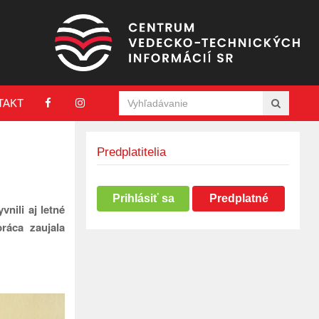
TAKT
Predplatitelia
Prihlásiť sa
Predplatné
nili aj letné
ráca zaujala