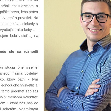
 sršali entuziazmom a
išiel preto, lebo práca
otvorení a prívetiví. Na
och stretával niekedy s
 vyučujúci ako keby ani
ujem bolo vidieť aj na
ečo ste sa rozhodli
i štúdiu priemyselnej
viedol najmä voliteľný
ko, ktorý patril k tým
jednoducho vysvetliť aj
 tento predmet zapísali
ášky v menšom kolektíve
tému, ktorá nás najviac
ad raketám, vesmírnym