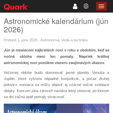
TOGG
NAVIG
Astronomické kalendárium (jún
2026)
Pridané 1. júna 2026
-
Astronómia
,
Veda a technika
Jún je mesiacom najkratších nocí v roku a obdobím, keď sa
nočná obloha mení len pomaly. Napriek krátkej
astronomickej noci ponúkne viacero zaujímavých úkazov.
Večernej oblohe budú dominovať jasné planéty Venuša a
Jupiter, ktoré vytvoria nápadné konjunkcie, a počas druhej
polovice mesiaca sa môžu objaviť aj vzácne nočné svietiace
oblaky. Koncom júna zároveň nastáva letný slnovrat, po ktorom
sa dni začnú opäť pomaly skracovať.