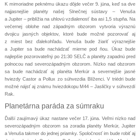
K mimoriadne peknému úkazu dôjde večer 9. júna, keď sa dve
najjasnejšie planéty našej Slnečnej sústavy – Venuša
a Jupiter – priblížia na uhlovú vzdialenosť iba asi 1,5 stupňa. Na
večernej oblohe nad západným obzorom vytvoria výraznú
dvojicu jasných objektov, ktoré bude možné pozorovať aj
z miest bez ďalekohľadu. Venuša bude žiariť výraznejšie
a Jupiter sa bude nachádzať mierne pod ňou. Úkaz bude
najlepšie pozorovateľný po 21:30 SELČ a planéty zapadnú pred
polnocou nad severozápadným obzorom. Nízko nad obzorom
sa bude nachádzať aj planéta Merkúr a severnejšie jasné
hviezdy Castor a Pollux zo súhvezdia Blíženci. V triédri bude
možné nájsť aj známu hviezdokopu M44 – Jasličky v súhvezdí
Rak.
Planetárna paráda za súmraku
Ďalší zaujímavý úkaz nastane večer 17. júna. Veľmi nízko nad
severozápadným obzorom sa zoradia planéty Merkúr, Jupiter
a Venuša takmer do jednej priamky. Spoločnosť im bude robiť aj