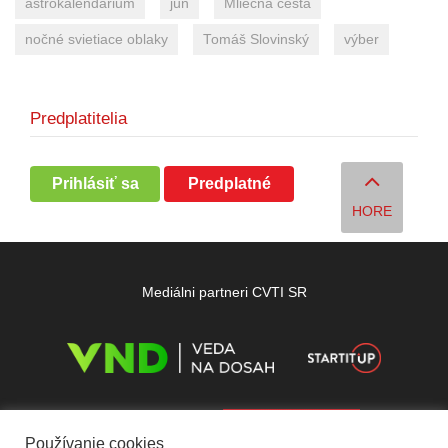
astrokalendárium
jún
Mliečna cesta
nočné svietiace oblaky
Tomáš Slovinský
výber
Predplatitelia
Prihlásiť sa
Predplatné
HORE
Mediálni partneri CVTI SR
Používanie cookies