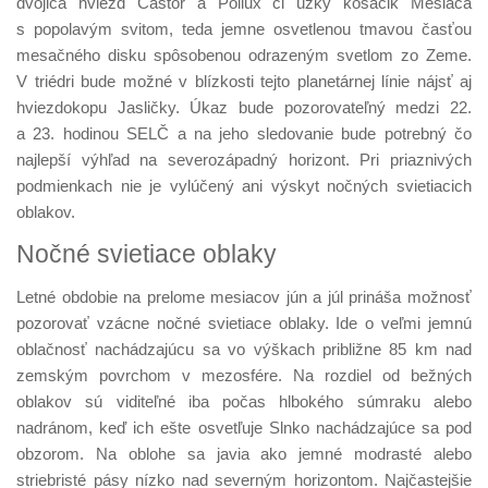
dvojica hviezd Castor a Pollux či úzky kosáčik Mesiaca
s popolavým svitom, teda jemne osvetlenou tmavou časťou
mesačného disku spôsobenou odrazeným svetlom zo Zeme.
V triédri bude možné v blízkosti tejto planetárnej línie nájsť aj
hviezdokopu Jasličky. Úkaz bude pozorovateľný medzi 22.
a 23. hodinou SELČ a na jeho sledovanie bude potrebný čo
najlepší výhľad na severozápadný horizont. Pri priaznivých
podmienkach nie je vylúčený ani výskyt nočných svietiacich
oblakov.
Nočné svietiace oblaky
Letné obdobie na prelome mesiacov jún a júl prináša možnosť
pozorovať vzácne nočné svietiace oblaky. Ide o veľmi jemnú
oblačnosť nachádzajúcu sa vo výškach približne 85 km nad
zemským povrchom v mezosfére. Na rozdiel od bežných
oblakov sú viditeľné iba počas hlbokého súmraku alebo
nadránom, keď ich ešte osvetľuje Slnko nachádzajúce sa pod
obzorom. Na oblohe sa javia ako jemné modrasté alebo
striebristé pásy nízko nad severným horizontom. Najčastejšie