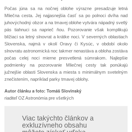
Počas júna sa na nočnej oblohe výrazne presadzuje letná
Mliečna cesta. Jej najjasnejšia časť sa po polnoci dvíha nad
juhovýchodný obzor a na tmavej oblohe vytvára nápadný svetlý
pás tiahnuci sa naprieč ňou. Pozorovanie však komplikujú
blížiaci sa letný slnovrat a krátke noci. V severných oblastiach
Slovenska, najmä v okolí Oravy či Kysúc, v období okolo
slnovratu astronomická noc takmer nenastáva a obloha zostáva
počas celej noci mierne presvetlená súmrakom. Najlepšie
podmienky na pozorovanie Mliečnej cesty tak ponúkajú
južnejšie oblasti Slovenska a miesta s minimálnym svetelným
znečistením, napríklad parky tmavej oblohy.
Autor článku a foto: Tomáš Slovinský
riaditeľ OZ Astronómia pre všetkých
Viac takýchto článkov a
exkluzívneho obsahu