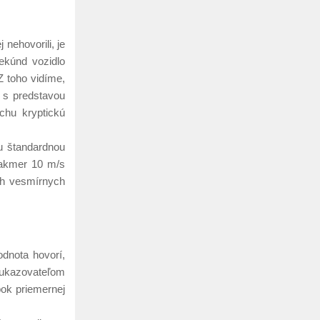
 nehovorili, je
sekúnd vozidlo
Z toho vidíme,
 s predstavou
chu kryptickú
ou štandardnou
takmer 10 m/s
och vesmírnych
odnota hovorí,
s ukazovateľom
bok priemernej