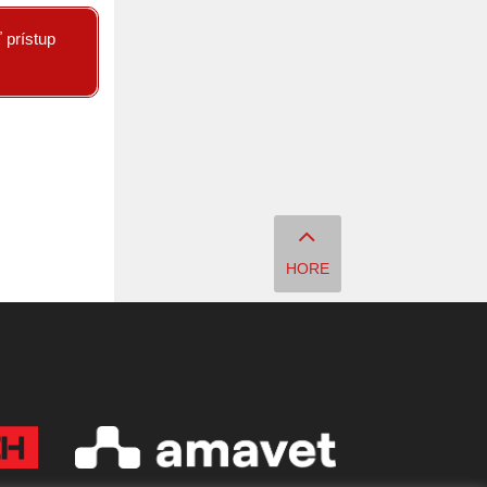
 prístup
HORE