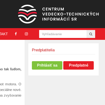
TAKT
Predplatitelia
Prihlásiť sa
Predplatné
no tak ľuďom,
hot motora. O
špeciálne nové.
 na zvyšovanie