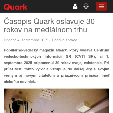
TOGG
NAVIG
Časopis Quark oslavuje 30
rokov na mediálnom trhu
Pridané 4. septembra 2025
-
Tlačové správy
Populárno-vedecký magazín
Quark
, ktorý vydáva Centrum
vedecko-technických informácií SR (CVTI SR), si 1.
septembra 2025 pripomenul 30 rokov svojej existencie. Pri
príležitosti tohto výročia vstupuje do ďalšej éry a svojim
verným aj novým čitateľom a priaznivcom prináša hneď
niekoľko noviniek.