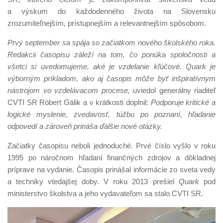
a výskum do každodenného života na Slovensku
zrozumiteľnejším, prístupnejším a relevantnejším spôsobom.
Prvý september sa spája so začiatkom nového školského roka.
Redakcii časopisu záleží na tom, čo ponúka spoločnosti a
všetci si uvedomujeme, aké je vzdelanie kľúčové. Quark je
výborným príkladom, ako aj časopis môže byť inšpiratívnym
nástrojom vo vzdelávacom procese,
uviedol generálny riaditeľ
CVTI SR Róbert Gálik a v krátkosti doplnil:
Podporuje kritické a
logické myslenie, zvedavosť, túžbu po poznaní, hľadanie
odpovedí a zároveň prináša ďalšie nové otázky.
Začiatky časopisu neboli jednoduché. Prvé číslo vyšlo v roku
1995 po náročnom hľadaní finančných zdrojov a dôkladnej
príprave na vydanie. Časopis prinášal informácie zo sveta vedy
a techniky vtedajšej doby. V roku 2013 prešiel
Quark
pod
ministerstvo školstva a jeho vydavateľom sa stalo CVTI SR.