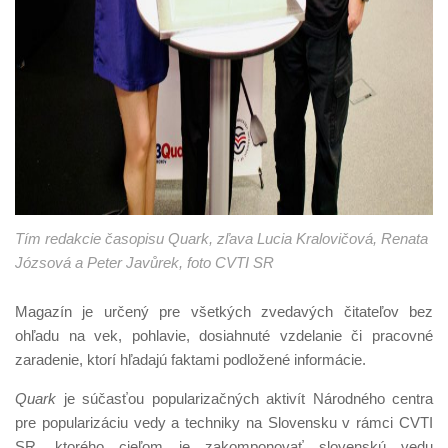
Tím redakcie časopisu Quark, zľava Lucia Kralovičová, Renata
Józsová a Peter Javůrek, foto CVTI SR
Magazín je určený pre všetkých zvedavých čitateľov bez
ohľadu na vek, pohlavie, dosiahnuté vzdelanie či pracovné
zaradenie, ktorí hľadajú faktami podložené informácie.
Quark
je súčasťou popularizačných aktivít Národného centra
pre popularizáciu vedy a techniky na Slovensku v rámci CVTI
SR, ktorého cieľom je zakomponovať slovenskú vedu