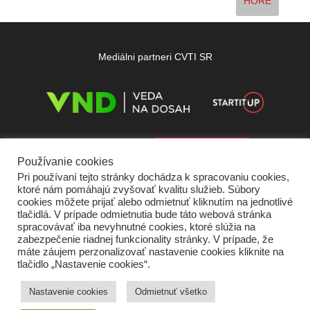
HORE
Mediálni partneri CVTI SR
Používanie cookies
Pri používaní tejto stránky dochádza k spracovaniu cookies,
ktoré nám pomáhajú zvyšovať kvalitu služieb. Súbory
cookies môžete prijať alebo odmietnuť kliknutím na jednotlivé
tlačidlá. V prípade odmietnutia bude táto webová stránka
spracovávať iba nevyhnutné cookies, ktoré slúžia na
zabezpečenie riadnej funkcionality stránky. V prípade, že
máte záujem perzonalizovať nastavenie cookies kliknite na
tlačidlo „Nastavenie cookies“.
Domov
O nás
Kontakt
Vydavateľ
Predplatné
Inzercia
Podmienky používania
Ochrana súkromia
Štatút súťaží
Cookies
Nastavenie cookies
Odmietnuť všetko
Partneri
RSS
Sitemap