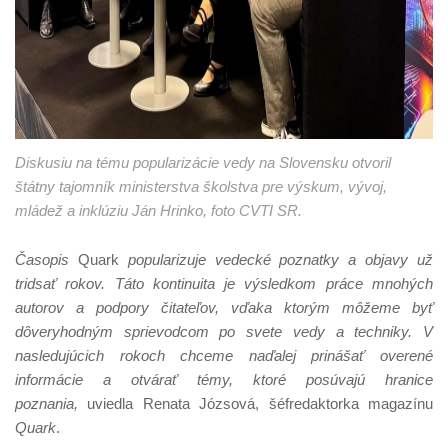
Diskusiu na tému popularizácie vedy na Slovensku otvoril
štátny tajomník ministerstva školstva pre výskum, vývoj,
mládež a inklúziu Ján Hrinko, foto CVTI SR.
Časopis
Quark
popularizuje vedecké poznatky a objavy už
tridsať rokov. Táto kontinuita je výsledkom práce mnohých
autorov a podpory čitateľov, vďaka ktorým môžeme byť
dôveryhodným sprievodcom po svete vedy a techniky. V
nasledujúcich rokoch chceme naďalej prinášať overené
informácie a otvárať témy, ktoré posúvajú hranice
poznania,
uviedla Renata Józsová, šéfredaktorka magazínu
Quark
.