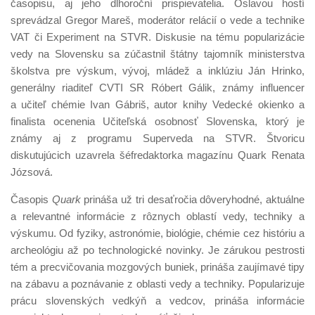
časopisu, aj jeho dlhoroční prispievatelia. Oslavou hostí
sprevádzal Gregor Mareš, moderátor relácií o vede a technike
VAT či Experiment na STVR. Diskusie na tému popularizácie
vedy na Slovensku sa zúčastnil štátny tajomník ministerstva
školstva pre výskum, vývoj, mládež a inklúziu Ján Hrinko,
generálny riaditeľ CVTI SR Róbert Gálik, známy influencer
a učiteľ chémie Ivan Gábriš, autor knihy Vedecké okienko a
finalista ocenenia Učiteľská osobnosť Slovenska, ktorý je
známy aj z programu Superveda na STVR. Štvoricu
diskutujúcich uzavrela šéfredaktorka magazínu Quark Renata
Józsová.
Časopis
Quark
prináša už tri desaťročia dôveryhodné, aktuálne
a relevantné informácie z rôznych oblastí vedy, techniky a
výskumu. Od fyziky, astronómie, biológie, chémie cez históriu a
archeológiu až po technologické novinky. Je zárukou pestrosti
tém a precvičovania mozgových buniek, prináša zaujímavé tipy
na zábavu a poznávanie z oblasti vedy a techniky. Popularizuje
prácu slovenských vedkýň a vedcov, prináša informácie