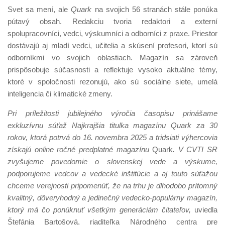
Svet sa mení, ale
Quark
na svojich 56 stranách stále ponúka
pútavý obsah. Redakciu tvoria redaktori a externí
spolupracovníci, vedci, výskumníci a odborníci z praxe. Priestor
dostávajú aj mladí vedci, učitelia a skúsení profesori, ktorí sú
odborníkmi vo svojich oblastiach. Magazín sa zároveň
prispôsobuje súčasnosti a reflektuje vysoko aktuálne témy,
ktoré v spoločnosti rezonujú, ako sú sociálne siete, umelá
inteligencia či klimatické zmeny.
Pri príležitosti jubilejného výročia časopisu prinášame
exkluzívnu súťaž Najkrajšia titulka magazínu Quark za 30
rokov, ktorá potrvá do 16. novembra 2025 a tridsiati výhercovia
získajú online ročné predplatné magazínu
Quark
. V CVTI SR
zvyšujeme povedomie o slovenskej vede a výskume,
podporujeme vedcov a vedecké inštitúcie a aj touto súťažou
chceme verejnosti pripomenúť, že na trhu je dlhodobo prítomný
kvalitný, dôveryhodný a jedinečný vedecko-populárny
magazín,
ktorý má čo ponúknuť všetkým generáciám čitateľov,
uviedla
Štefánia Bartošová, riaditeľka Národného centra pre