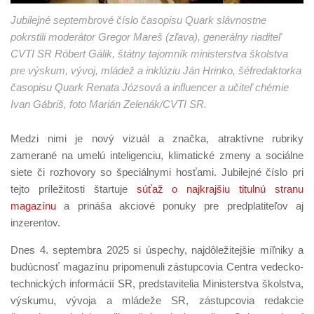
Jubilejné septembrové číslo časopisu Quark slávnostne
pokrstili moderátor Gregor Mareš (zľava), generálny riaditeľ
CVTI SR Róbert Gálik, štátny tajomník ministerstva školstva
pre výskum, vývoj, mládež a inklúziu Ján Hrinko, šéfredaktorka
časopisu Quark Renata Józsová a influencer a učiteľ chémie
Ivan Gábriš, foto Marián Zelenák/CVTI SR.
Medzi nimi je nový vizuál a značka, atraktívne rubriky
zamerané na umelú inteligenciu, klimatické zmeny a sociálne
siete či rozhovory so špeciálnymi hosťami. Jubilejné číslo pri
tejto príležitosti štartuje
súťaž o najkrajšiu titulnú stranu
magazínu
a prináša akciové ponuky pre predplatiteľov aj
inzerentov.
Dnes 4. septembra 2025 si úspechy, najdôležitejšie míľniky a
budúcnosť magazínu pripomenuli zástupcovia Centra vedecko-
technických informácií SR, predstavitelia Ministerstva školstva,
výskumu, vývoja a mládeže SR, zástupcovia redakcie