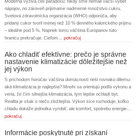
Moderná výživa čelí paradoxu: nikdy sme nemali väčší výber
nápojov, no zároveň prijímame nadmerné množstvo cukru.
Svetová zdravotnícka organizácia (WHO) odporúča, aby
pridaný cukor tvoril menej než 10 % denného kalorického príjmu
– ideálne pod 5 %. Napriek tomu väčšina Európanov túto
pokračuj
hranicu prekračuje. Cieľom…
Ako chladiť efektívne: prečo je správne
nastavenie klimatizácie dôležitejšie než
jej výkon
S príchodom horúčav väčšina domácností rieši rovnakú dilemu:
aká klimatizácia je najlepšia? Mnohí sa orientujú podľa výkonu a
veria, že čím silnejšia klimatizácia, tým lepšie ochladí byt.
Realita je však o niečo zložitejšia. Výkon síce rozhoduje, koľko
chladu dokáže jednotka vyrobiť, ale komfort, spotrebu energie…
pokračuj
Informácie poskytnuté pri získaní