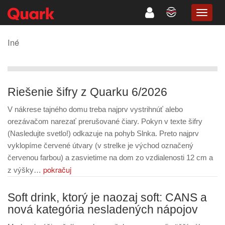
TOGG
NAVIG
Iné
Riešenie šifry z Quarku 6/2026
V nákrese tajného domu treba najprv vystrihnúť alebo
orezávačom narezať prerušované čiary. Pokyn v texte šifry
(Nasledujte svetlo!) odkazuje na pohyb Slnka. Preto najprv
vyklopíme červené útvary (v strelke je východ označený
červenou farbou) a zasvietime na dom zo vzdialenosti 12 cm a
pokračuj
z výšky…
Soft drink, ktorý je naozaj soft: CANS a
nová kategória nesladených nápojov