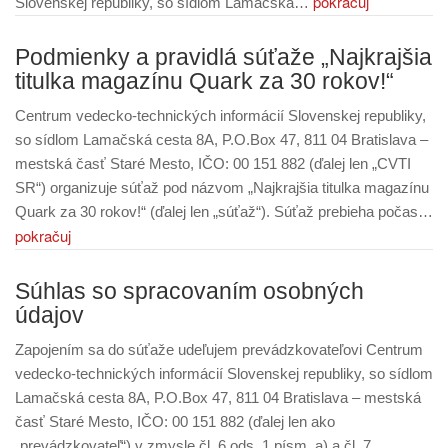
pokračuj
Slovenskej republiky, so sídlom Lamačská…
Podmienky a pravidlá súťaže „Najkrajšia
titulka magazínu Quark za 30 rokov!“
Centrum vedecko-technických informácií Slovenskej republiky,
so sídlom Lamačská cesta 8A, P.O.Box 47, 811 04 Bratislava –
mestská časť Staré Mesto, IČO: 00 151 882 (ďalej len „CVTI
SR“) organizuje súťaž pod názvom „Najkrajšia titulka magazínu
Quark za 30 rokov!“ (ďalej len „súťaž“). Súťaž prebieha počas…
pokračuj
Súhlas so spracovaním osobných
údajov
Zapojením sa do súťaže udeľujem prevádzkovateľovi Centrum
vedecko-technických informácií Slovenskej republiky, so sídlom
Lamačská cesta 8A, P.O.Box 47, 811 04 Bratislava – mestská
časť Staré Mesto, IČO: 00 151 882 (ďalej len ako
„prevádzkovateľ“) v zmysle čl. 6 ods. 1 písm. a) a čl. 7…