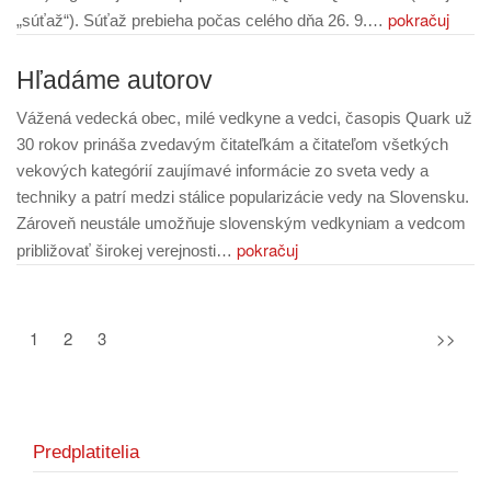
pokračuj
„súťaž“). Súťaž prebieha počas celého dňa 26. 9.…
Hľadáme autorov
Vážená vedecká obec, milé vedkyne a vedci, časopis Quark už
30 rokov prináša zvedavým čitateľkám a čitateľom všetkých
vekových kategórií zaujímavé informácie zo sveta vedy a
techniky a patrí medzi stálice popularizácie vedy na Slovensku.
Zároveň neustále umožňuje slovenským vedkyniam a vedcom
pokračuj
približovať širokej verejnosti…
1
2
3
>>
Predplatitelia