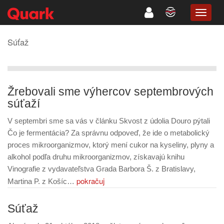
TOGG
NAVIG
Súťaž
Žrebovali sme výhercov septembrových
súťaží
V septembri sme sa vás v článku Skvost z údolia Douro pýtali
Čo je fermentácia? Za správnu odpoveď, že ide o metabolický
proces mikroorganizmov, ktorý mení cukor na kyseliny, plyny a
alkohol podľa druhu mikroorganizmov, získavajú knihu
Vinografie z vydavateľstva Grada Barbora Š. z Bratislavy,
pokračuj
Martina P. z Košíc…
Súťaž