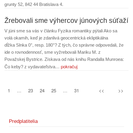
grunty 52, 842 44 Bratislava 4.
Žrebovali sme výhercov júnových súťaží
V júni sme sa vás v článku Fyzika romantiky pýtali Ako sa
volá okamih, keď je zdanlivá geocentrická ekliptikálna
dĺžka Slnka 0°, resp. 180°? Z tých, čo správne odpovedali, že
ide o rovnodennosť, sme vyžrebovali Mariku M. z
Považskej Bystrice. Získava od nás knihu Randalla Munroea:
pokračuj
Čo keby? z vydavateľstva…
1
…
23
24
25
…
31
<<
>>
Predplatitelia