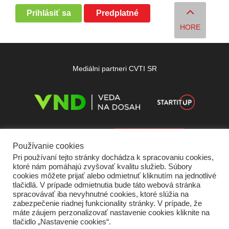
Prihlásiť sa
Predplatné
HORE
Mediálni partneri CVTI SR
Používanie cookies
Pri používaní tejto stránky dochádza k spracovaniu cookies,
ktoré nám pomáhajú zvyšovať kvalitu služieb. Súbory
cookies môžete prijať alebo odmietnuť kliknutím na jednotlivé
tlačidlá. V prípade odmietnutia bude táto webová stránka
spracovávať iba nevyhnutné cookies, ktoré slúžia na
zabezpečenie riadnej funkcionality stránky. V prípade, že
máte záujem perzonalizovať nastavenie cookies kliknite na
tlačidlo „Nastavenie cookies“.
Domov
O nás
Kontakt
Vydavateľ
Predplatné
Inzercia