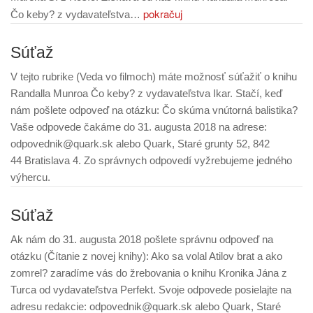
pokračuj
Čo keby? z vydavateľstva…
Súťaž
V tejto rubrike (Veda vo filmoch) máte možnosť súťažiť o knihu
Randalla Munroa Čo keby? z vydavateľstva Ikar. Stačí, keď
nám pošlete odpoveď na otázku: Čo skúma vnútorná balistika?
Vaše odpovede čakáme do 31. augusta 2018 na adrese:
odpovednik@quark.sk alebo Quark, Staré grunty 52, 842
44 Bratislava 4. Zo správnych odpovedí vyžrebujeme jedného
výhercu.
Súťaž
Ak nám do 31. augusta 2018 pošlete správnu odpoveď na
otázku (Čítanie z novej knihy): Ako sa volal Atilov brat a ako
zomrel? zaradíme vás do žrebovania o knihu Kronika Jána z
Turca od vydavateľstva Perfekt. Svoje odpovede posielajte na
adresu redakcie: odpovednik@quark.sk alebo Quark, Staré