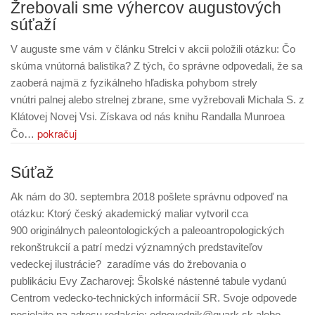
Žrebovali sme výhercov augustových
súťaží
V auguste sme vám v článku Strelci v akcii položili otázku: Čo
skúma vnútorná balistika? Z tých, čo správne odpovedali, že sa
zaoberá najmä z fyzikálneho hľadiska pohybom strely
vnútri palnej alebo strelnej zbrane, sme vyžrebovali Michala S. z
Klátovej Novej Vsi. Získava od nás knihu Randalla Munroea
pokračuj
Čo…
Súťaž
Ak nám do 30. septembra 2018 pošlete správnu odpoveď na
otázku: Ktorý český akademický maliar vytvoril cca
900 originálnych paleontologických a paleoantropologických
rekonštrukcií a patrí medzi významných predstaviteľov
vedeckej ilustrácie? zaradíme vás do žrebovania o
publikáciu Evy Zacharovej: Školské nástenné tabule vydanú
Centrom vedecko-technických informácií SR. Svoje odpovede
posielajte na adresu redakcie: odpovednik@quark.sk alebo