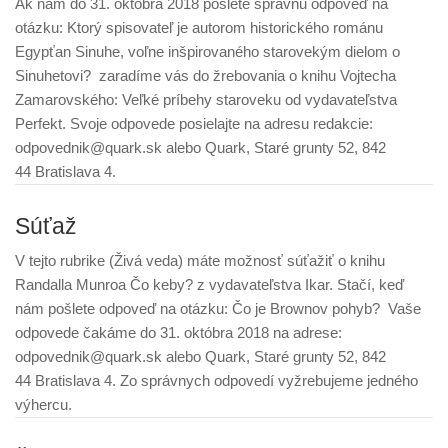
Ak nám do 31. októbra 2018 pošlete správnu odpoveď na
otázku: Ktorý spisovateľ je autorom historického románu
Egypťan Sinuhe, voľne inšpirovaného starovekým dielom o
Sinuhetovi? zaradíme vás do žrebovania o knihu Vojtecha
Zamarovského: Veľké príbehy staroveku od vydavateľstva
Perfekt. Svoje odpovede posielajte na adresu redakcie:
odpovednik@quark.sk alebo Quark, Staré grunty 52, 842
44 Bratislava 4.
Súťaž
V tejto rubrike (Živá veda) máte možnosť súťažiť o knihu
Randalla Munroa Čo keby? z vydavateľstva Ikar. Stačí, keď
nám pošlete odpoveď na otázku: Čo je Brownov pohyb? Vaše
odpovede čakáme do 31. októbra 2018 na adrese:
odpovednik@quark.sk alebo Quark, Staré grunty 52, 842
44 Bratislava 4. Zo správnych odpovedí vyžrebujeme jedného
výhercu.