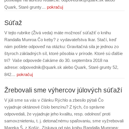
pokračuj
Quark, Staré grunty…
Súťaž
V tejto rubrike (Živá veda) máte možnosť súťažiť o knihu
Randalla Munroa Čo keby? z vydavateľstva Ikar. Stačí, keď
nám pošlete odpoveď na otázku: Gravitačná sila je jednou zo
štyroch základných síl, ktoré pôsobia v prírode. Ktoré sú ďalšie
tri? Vaše odpovede čakáme do 30. septembra 2018 na
adrese: odpovednik@quark.sk alebo Quark, Staré grunty 52,
pokračuj
842…
Žrebovali sme výhercov júlových súťaží
V júli sme sa vás v článku Rýchlo a zbesilo pýtali Čo
vyjadruje oktánové číslo benzínu? Z tých, čo správne
odpovedali, že vyjadruje jeho kvalitu, resp. odolnosť proti
samovznieteniu, t. j. detonačnému spaľovaniu, sme vyžrebovali
Mareka Š. z Košíc. Získava od nás knihu Randalla Munroea: