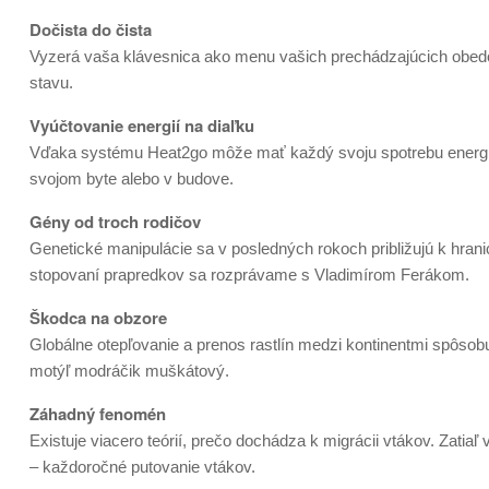
Dočista do čista
Vyzerá vaša klávesnica ako menu vašich prechádzajúcich obedov
stavu.
Vyúčtovanie energií na diaľku
Vďaka systému Heat2go môže mať každý svoju spotrebu energií 
svojom byte alebo v budove.
Gény od troch rodičov
Genetické manipulácie sa v posledných rokoch približujú k hran
stopovaní prapredkov sa rozprávame s Vladimírom Ferákom.
Škodca na obzore
Globálne otepľovanie a prenos rastlín medzi kontinentmi spôso
motýľ modráčik muškátový.
Záhadný fenomén
Existuje viacero teórií, prečo dochádza k migrácii vtákov. Zatiaľ
– každoročné putovanie vtákov.