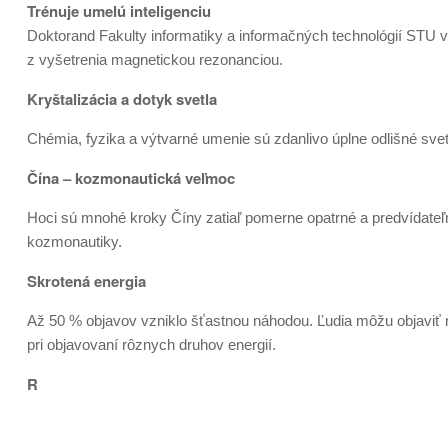
Trénuje umelú inteligenciu
Doktorand Fakulty informatiky a informačných technológií STU 
z vyšetrenia magnetickou rezonanciou.
Kryštalizácia a dotyk svetla
Chémia, fyzika a výtvarné umenie sú zdanlivo úplne odlišné sve
Čína – kozmonautická veľmoc
Hoci sú mnohé kroky Číny zatiaľ pomerne opatrné a predvídateľn
kozmonautiky.
Skrotená energia
Až 50 % objavov vzniklo šťastnou náhodou. Ľudia môžu objaviť nov
pri objavovaní rôznych druhov energií.
R