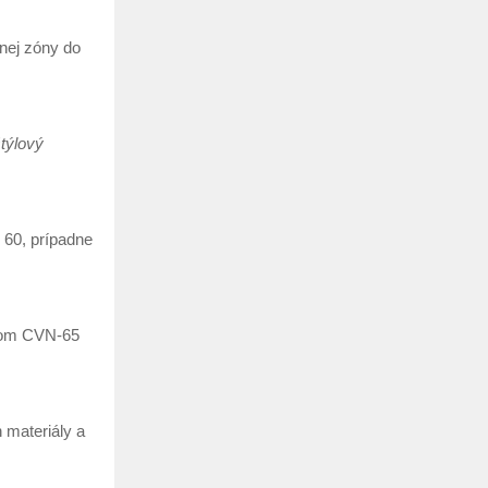
nej zóny do
týlový
 60, prípadne
onom CVN-65
 materiály a