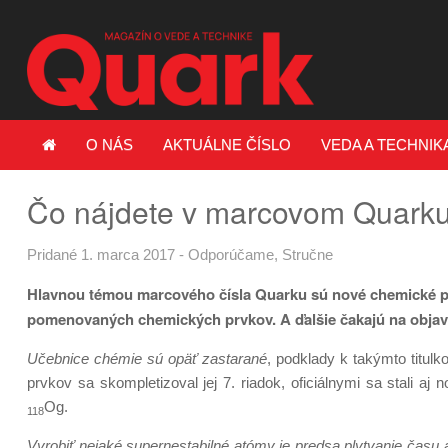
O NÁS
AKTUÁLNE ČÍSLO
VEDA A TECHNIK
Čo nájdete v marcovom Quark
Pridané 1. marca 2017
-
Odporúčame
,
Stručne
Hlavnou témou marcového čísla Quarku sú nové chemické pr
pomenovaných chemických prvkov. A ďalšie čakajú na objav
Učebnice chémie sú opäť zastarané
, podklady k takýmto titul
prvkov sa skompletizoval jej 7. riadok, oficiálnymi sa stali 
Og.
118
Vyrobiť nejaké supernestabilné atómy je predsa plytvanie času 