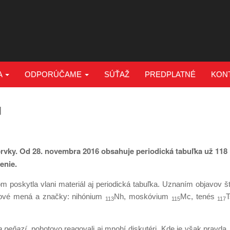
A
ODPORÚČAME
SÚŤAŽ
PREDPLATNÉ
KON
u
vky. Od 28. novembra 2016 obsahuje periodická tabuľka už 118
enie.
kom poskytla vlani materiál aj periodická tabuľka. Uznaním objavov 
aj nové mená a značky: nihónium
Nh, moskóvium
Mc, tenés
T
113
115
117
a peňazí
, pohotovo reagovali aj mnohí diskutéri. Kde je však pravda,