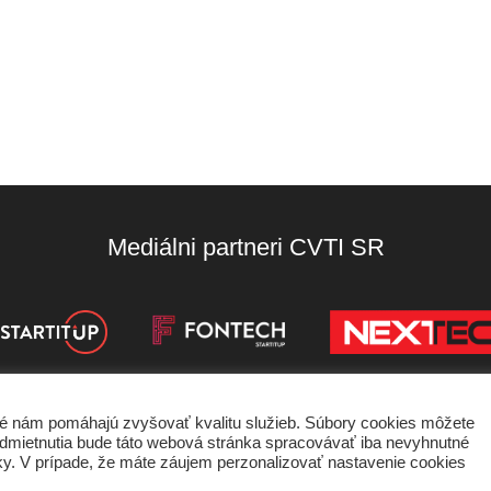
Mediálni partneri CVTI SR
oré nám pomáhajú zvyšovať kvalitu služieb. Súbory cookies môžete
de odmietnutia bude táto webová stránka spracovávať iba nevyhnutné
nky používania
Ochrana súkromia
Štatút súťaží
ánky. V prípade, že máte záujem perzonalizovať nastavenie cookies