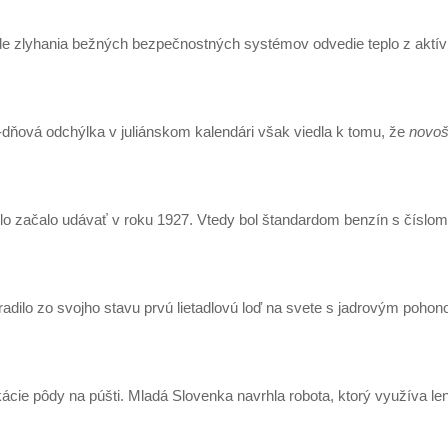
de zlyhania bežných bezpečnostných systémov odvedie teplo z aktív
-dňová odchýlka v juliánskom kalendári však viedla k tomu, že
novoš
slo začalo udávať v roku 1927. Vtedy bol štandardom benzín s číslom
radilo zo svojho stavu prvú lietadlovú loď na svete s jadrovým poh
ácie pôdy na púšti. Mladá Slovenka navrhla robota, ktorý využíva len