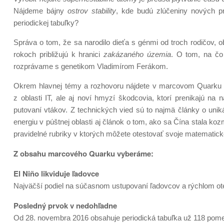
Nájdeme bájny
ostrov stability
, kde budú zlúčeniny nových p
periodickej tabuľky?
Správa o tom, že sa narodilo dieťa s génmi od troch rodičov,
rokoch približujú k hranici
zakázaného územia
. O tom, na čo
rozprávame s genetikom Vladimírom Ferákom.
Okrem hlavnej témy a rozhovoru nájdete v marcovom Quarku s
z oblasti IT, ale aj noví hmyzí škodcovia, ktorí prenikajú n
putovaní vtákov. Z technických vied sú to najmä články o unik
energiu v púštnej oblasti aj článok o tom, ako sa Čína stala 
pravidelné rubriky v ktorých môžete otestovať svoje matematic
Z obsahu marcového Quarku vyberáme:
El Niño likviduje ľadovce
Najväčší podiel na súčasnom ustupovaní ľadovcov a rýchlom ot
Posledný prvok v nedohľadne
Od 28. novembra 2016 obsahuje periodická tabuľka už 118 pome