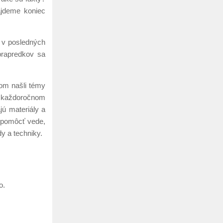
ájdeme koniec
a v posledných
prapredkov sa
om našli témy
– každoročnom
jú materiály a
a pomôcť vede,
y a techniky.
o.