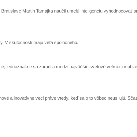
v Bratislave Martin Tamajka naučil umelú inteligenciu vyhodnocovať
ty. V skutočnosti majú veľa spoločného.
é, jednoznačne sa zaradila medzi najväčšie svetové veľmoci v oblas
é a inovatívne veci práve vtedy, keď sa o to vôbec neusilujú. Sčasti