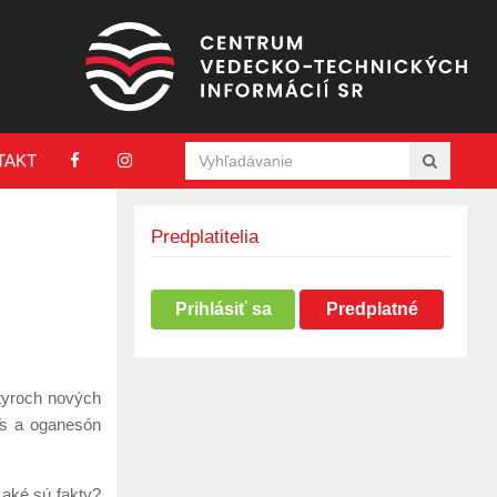
TAKT
Predplatitelia
Prihlásiť sa
Predplatné
štyroch nových
s a oganesón
 aké sú fakty?