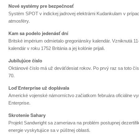
Nové systémy pre bezpečnosť
Systém SPOT v indickej jadrovej elektrárni Kudankulam v prípa
atmosféry.
Kam sa podelo jedenásť dní
Britské impérium odmietalo gregoriánsky kalendár. Vzniknutá 11
kalendár v roku 1752 Británia a jej kolónie prijali.
Jubilujúce číslo
Oktánové číslo má už deväťdesiat rokov. Po prvý raz sa toto čí
70.
Loď Enterprise už doplávala
Americké vojenské námorníctvo začiatkom februára oficiálne vy
Enterprise.
Skrotenie Sahary
Projekt Sandwright sa zameriava na problém postupnej dezertifik
energie vyskytujúce sa v púštnej oblasti.