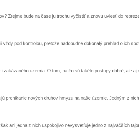
? Zrejme bude na čase ju trochu vyčistiť a znovu uviesť do reprez
vždy pod kontrolou, pretože nadobudne dokonalý prehľad o ich spo
ici zakázaného územia. O tom, na čo sú takéto postupy dobré, ale aj
bujú prenikanie nových druhov hmyzu na naše územie. Jedným z nich 
 však ani jedna z nich uspokojivo nevysvetľuje jedno z najväčších taj