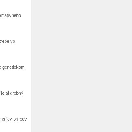
entatívneho
trebe vo
 o genetickom
je aj drobný
omstiev prírody