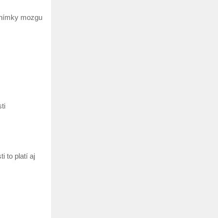
 snímky mozgu
ti
 to platí aj