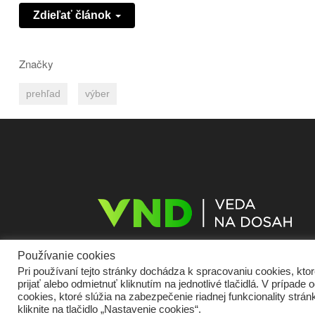
Zdieľať článok
Značky
prehľad
výber
Používanie cookies
Pri používaní tejto stránky dochádza k spracovaniu cookies, kt
prijať alebo odmietnuť kliknutím na jednotlivé tlačidlá. V prípa
Domov
O nás
Kontakt
Vydavateľ
Predplatné
Inzercia
Podmie
cookies, ktoré slúžia na zabezpečenie riadnej funkcionality str
Cookies
Partneri
RSS
Sitemap
kliknite na tlačidlo „Nastavenie cookies“.