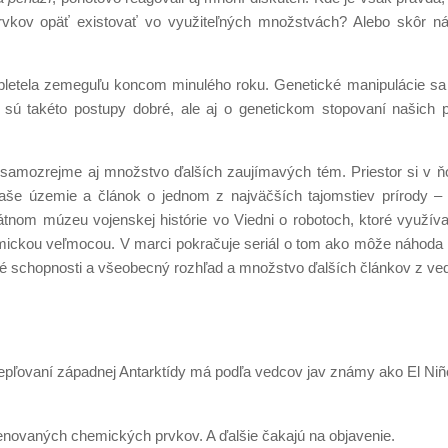
rvkov opäť existovať vo využiteľných množstvách? Alebo skôr n
 obletela zemeguľu koncom minulého roku. Genetické manipulácie s
 sú takéto postupy dobré, ale aj o genetickom stopovaní našich 
amozrejme aj množstvo ďalších zaujímavých tém. Priestor si v ň
a naše územie a článok o jednom z najväčších tajomstiev prírody 
átnom múzeu vojenskej histórie vo Viedni o robotoch, ktoré využíva
kozmickou veľmocou. V marci pokračuje seriál o tom ako môže náhod
ké schopnosti a všeobecný rozhľad a množstvo ďalších článkov z ved
epľovaní západnej Antarktídy má podľa vedcov jav známy ako El Niñ
novaných chemických prvkov. A ďalšie čakajú na objavenie.