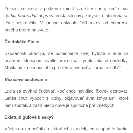
Železničné siete v podzemí miest vznikli v čase, keď slová
rýchla hromadná doprava
dostávali nový zmysel a táto doba sa
ešte neskončila. V januári uplynulo 160 rokov od otvorenia
prvého metra na svete.
Čo dokáže Slnko
Skúsenosti ukazujú, že ponechanie živej bytosti v aute na
priamom slnečnom svetle môže mať rýchlo fatálne následky.
Mohla by k riešeniu tohto problému prispieť aj farba vozidla?
Bezočivé
cestovanie
Ľudia sa zvyknú čudovať, keď chce nevidiaci človek cestovať.
Lenže chuť vybočiť z rutiny, objavovať svet zmyslami, ktoré
nám zostali, a zažiť niečo nové je spoločná pre všetkých.
Existujú guľové blesky?
Všetci o nich počuli a niektorí ich aj videli, teda aspoň to tvrdia.