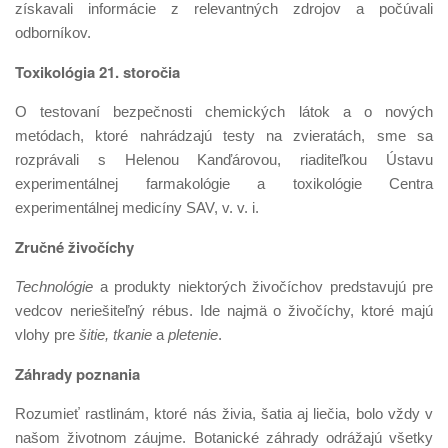
získavali informácie z relevantných zdrojov a počúvali
odborníkov.
Toxikológia 21. storočia
O testovaní bezpečnosti chemických látok a o nových
metódach, ktoré nahrádzajú testy na zvieratách, sme sa
rozprávali s Helenou Kanďárovou, riaditeľkou Ústavu
experimentálnej farmakológie a toxikológie Centra
experimentálnej medicíny SAV, v. v. i.
Zručné živočíchy
Technológie
a produkty niektorých živočíchov predstavujú pre
vedcov neriešiteľný rébus. Ide najmä o živočíchy, ktoré majú
vlohy pre
šitie, tkanie
a
pletenie
.
Záhrady poznania
Rozumieť rastlinám, ktoré nás živia, šatia aj liečia, bolo vždy v
našom životnom záujme. Botanické záhrady odrážajú všetky