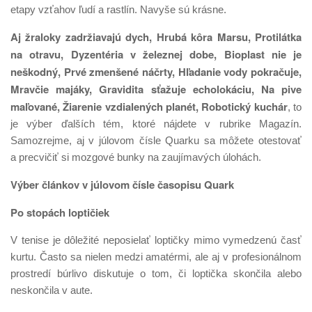
etapy vzťahov ľudí a rastlín. Navyše sú krásne.
Aj žraloky zadržiavajú dych, Hrubá kôra Marsu
, Protilátka
na otravu, Dyzentéria
v železnej dobe, Bioplast nie je
neškodný, Prvé zmenšené náčrty, Hľadanie vody
pokračuje,
Mravčie majáky, Gravidita sťažuje echolokáciu, Na pive
maľované, Žiarenie vzdialených planét, Robotický kuchár
, to
je výber ďalších tém, ktoré nájdete v rubrike Magazín.
Samozrejme, aj v júlovom čísle Quarku sa môžete otestovať
a precvičiť si mozgové bunky na zaujímavých úlohách.
Výber článkov v júlovom čísle časopisu Quark
Po stopách loptičiek
V tenise je dôležité neposielať loptičky mimo vymedzenú časť
kurtu. Často sa nielen medzi amatérmi, ale aj v profesionálnom
prostredí búrlivo diskutuje o tom, či loptička skončila alebo
neskončila v aute.