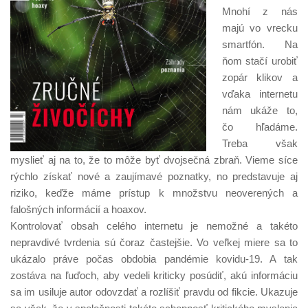
Mnohí z nás
majú vo vrecku
smartfón. Na
ňom stačí urobiť
zopár klikov a
vďaka internetu
nám ukáže to,
čo hľadáme.
Treba však
myslieť aj na to, že to môže byť dvojsečná zbraň. Vieme síce
rýchlo získať nové a zaujímavé poznatky, no predstavuje aj
riziko, keďže máme prístup k množstvu neoverených a
falošných informácií a hoaxov.
Kontrolovať obsah celého internetu je nemožné a takéto
nepravdivé tvrdenia sú čoraz častejšie. Vo veľkej miere sa to
ukázalo práve počas obdobia pandémie kovidu-19. A tak
zostáva na ľuďoch, aby vedeli kriticky posúdiť, akú informáciu
sa im usiluje autor odovzdať a rozlíšiť pravdu od fikcie. Ukazuje