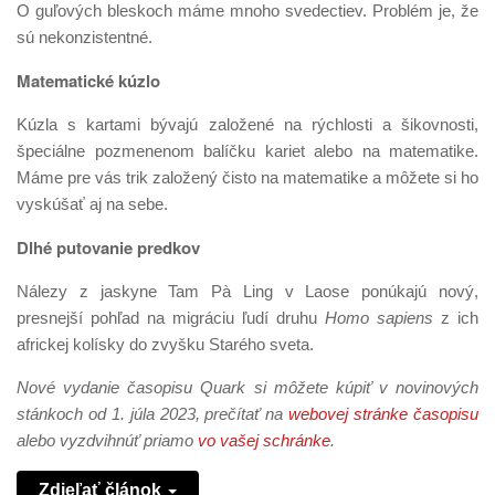
O guľových bleskoch máme mnoho svedectiev. Problém je, že
sú nekonzistentné.
Matematické kúzlo
Kúzla s kartami bývajú založené na rýchlosti a šikovnosti,
špeciálne pozmenenom balíčku kariet alebo na matematike.
Máme pre vás trik založený čisto na matematike a môžete si ho
vyskúšať aj na sebe.
Dlhé putovanie predkov
Nálezy z jaskyne Tam Pà Ling v Laose ponúkajú nový,
presnejší pohľad na migráciu ľudí druhu
Homo sapiens
z ich
africkej kolísky do zvyšku Starého sveta.
Nové vydanie časopisu Quark si môžete kúpiť v novinových
stánkoch od 1. júla 2023, prečítať na
webovej stránke časopisu
alebo vyzdvihnúť priamo
vo vašej schránke
.
Zdieľať článok