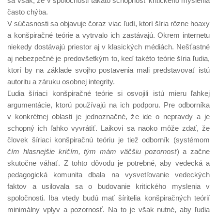
sa však, že v spoločnosti takáto schopnosť kritického myslenia
často chýba.
V súčasnosti sa objavuje čoraz viac ľudí, ktorí šíria rôzne hoaxy
a konšpiračné teórie a vytrvalo ich zastávajú. Okrem internetu
niekedy dostávajú priestor aj v klasických médiách. Nešťastné
aj nebezpečné je predovšetkým to, keď takéto teórie šíria ľudia,
ktorí by na základe svojho postavenia mali predstavovať istú
autoritu a záruku osobnej integrity.
Ľudia šíriaci konšpiračné teórie si osvojili istú mieru ľahkej
argumentácie, ktorú používajú na ich podporu. Pre odborníka
v konkrétnej oblasti je jednoznačné, že ide o nepravdy a je
schopný ich ľahko vyvrátiť. Laikovi sa naoko môže zdať, že
človek šíriaci konšpiračnú teóriu je tiež odborník (systémom
čím hlasnejšie kričím, tým mám väčšiu pozornosť
) a začne
skutočne váhať. Z tohto dôvodu je potrebné, aby vedecká a
pedagogická komunita dbala na vysvetľovanie vedeckých
faktov a usilovala sa o budovanie kritického myslenia v
spoločnosti. Iba vtedy budú mať šíritelia konšpiračných teórií
minimálny vplyv a pozornosť. Na to je však nutné, aby ľudia