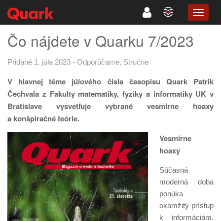
TOGG
NAVIG
Čo nájdete v Quarku 7/2023
Pridané 1. júla 2023
-
Odporúčame
,
Stručne
V hlavnej téme júlového čísla časopisu Quark Patrik
Čechvala
z Fakulty matematiky, fyziky a informatiky UK v
Bratislave vysvetľuje vybrané vesmírne hoaxy
a konšpiračné teórie.
Vesmírne
hoaxy
Súčasná
moderná doba
ponúka
okamžitý prístup
k informáciám.