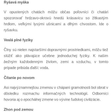
Ryšavá myška
V opustených chatách môžu občas poľovníci či chatári
spozorovať hrdzavo-okrovú hnedú krásavicu so žltkastým
hrdlom, veľkými lysými ušnicami a dlhým chvostom. Ide o
ryšavku.
Veslá plné fyziky
Člny sú nielen najstaršími dopravnými prostriedkami, môžu tiež
slúžiť ako plávajúce učebne jednoduchej fyziky. K našim
bežným
každodenným živlom, zemi a vzduchu, v tomto
prípade pribúda ďalší: voda.
Čítanie po novom
Asi najvýznamnejšou zmenou v chápaní gramotnosti bol obrat v
dôsledku rozmachu informačných technológií. Odborníci
hovoria aj o
epochálnej
zmene vo vývine ľudskej civilizácie.
Zhon pod zemou