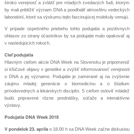
širokú verejnosť a zvlášť pre mladých zvedavých ľudí, ktorým
by mali priblížiť význam DNA a poodhaliť atmosféru vedeckých
laboratórií, ktoré sa výskumu tejto fascinujúcej molekuly venujú.
V prípade úspešného priebehu tohto podujatia a pozitívnych
ohlasov zo strany účastníkov by sa podujatie malo opakovať aj
v nasledujúcich rokoch.
Cieľ podujatia
Hlavným cieľom akcie DNA Week na Slovensku je pripomenúť
si kľúčové objavy v genetike a zvýšiť informovanosť verejnosti
o DNA a jej význame. Podujatie je zamerané aj na zvýšenie
záujmu mladej generácie o biomedicínu a o štúdium
prírodovedných a lekárskych disciplín. S cieľom osloviť mládež
budú pripravené rôzne prednášky, súťaže a interaktívne
výstavy.
Podujatia DNA Week 2018
V pondelok 23. apríla
o 18.00 h sa DNA Week začne diskusiou