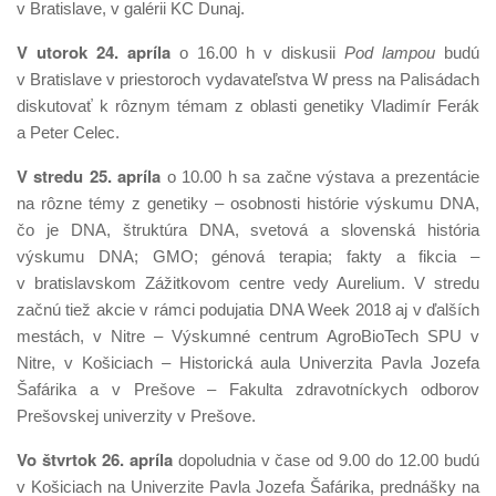
v Bratislave, v galérii KC Dunaj.
V utorok 24. apríla
o 16.00 h v diskusii
Pod lampou
budú
v Bratislave v priestoroch vydavateľstva W press na Palisádach
diskutovať k rôznym témam z oblasti genetiky Vladimír Ferák
a Peter Celec.
V stredu 25. apríla
o 10.00 h sa začne výstava a prezentácie
na rôzne témy z genetiky – osobnosti histórie výskumu DNA,
čo je DNA, štruktúra DNA, svetová a slovenská história
výskumu DNA; GMO; génová terapia; fakty a fikcia –
v bratislavskom Zážitkovom centre vedy Aurelium. V stredu
začnú tiež akcie v rámci podujatia DNA Week 2018 aj v ďalších
mestách, v Nitre – Výskumné centrum AgroBioTech SPU v
Nitre, v Košiciach – Historická aula Univerzita Pavla Jozefa
Šafárika a v Prešove – Fakulta zdravotníckych odborov
Prešovskej univerzity v Prešove.
Vo štvrtok 26. apríla
dopoludnia v čase od 9.00 do 12.00 budú
v Košiciach na Univerzite Pavla Jozefa Šafárika, prednášky na