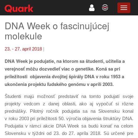
TOGG
NAVIG
DNA Week o fascinujúcej
molekule
23. - 27. apríl 2018
|
DNA Week je podujatie, na ktorom sa študenti, učitelia a
verejnosť môžu dozvedieť viac o genetike. Koná sa pri
príležitosti objavenia dvojitej špirály DNA v roku 1953 a
ukončenia projektu ľudského genómu v apríli 2003.
Študenti majú možnosť predstaviť na tomto podujatí svoje
projekty vedcom z danej oblasti, ako aj vypočuť si rôzne
prednášky. Pilotný ročník podujatia sa na Slovensku konal
v roku 2003 pri príležitosti 50. výročia objavenia štruktúry DNA.
Podujatia v rámci akcie DNA Week sa budú konať na celom
Slovensku v týždni od 23. do 27. apríla 2018. Sú určené pre