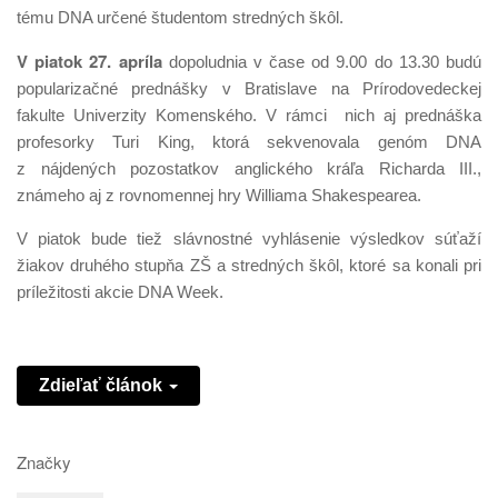
tému DNA určené študentom stredných škôl.
V piatok 27. apríla
dopoludnia v čase od 9.00 do 13.30 budú
popularizačné prednášky v Bratislave na Prírodovedeckej
fakulte Univerzity Komenského. V rámci nich aj prednáška
profesorky Turi King, ktorá sekvenovala genóm DNA
z nájdených pozostatkov anglického kráľa Richarda III.,
známeho aj z rovnomennej hry Williama Shakespearea.
V piatok bude tiež slávnostné vyhlásenie výsledkov súťaží
žiakov druhého stupňa ZŠ a stredných škôl, ktoré sa konali pri
príležitosti akcie DNA Week.
Zdieľať článok
Značky