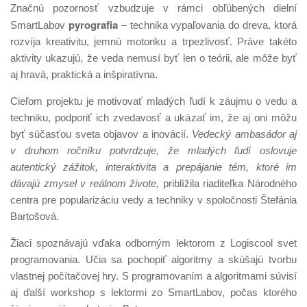
Značnú pozornosť vzbudzuje v rámci obľúbených dielní
pyrografia
SmartLabov
– technika vypaľovania do dreva, ktorá
rozvíja kreativitu, jemnú motoriku a trpezlivosť. Práve takéto
aktivity ukazujú, že veda nemusí byť len o teórii, ale môže byť
aj hravá, praktická a inšpiratívna.
Cieľom projektu je motivovať mladých ľudí k záujmu o vedu a
techniku, podporiť ich zvedavosť a ukázať im, že aj oni môžu
byť súčasťou sveta objavov a inovácií.
Vedecký ambasádor aj
v druhom ročníku potvrdzuje, že mladých ľudí oslovuje
autentický zážitok, interaktivita a prepájanie tém, ktoré im
dávajú zmysel v reálnom živote,
priblížila riaditeľka Národného
centra pre popularizáciu vedy a techniky v spoločnosti Štefánia
Bartošová.
Žiaci spoznávajú vďaka odborným lektorom z Logiscool svet
programovania. Učia sa pochopiť algoritmy a skúšajú tvorbu
vlastnej počítačovej hry. S programovaním a algoritmami súvisí
aj ďalší workshop s lektormi zo SmartLabov, počas ktorého