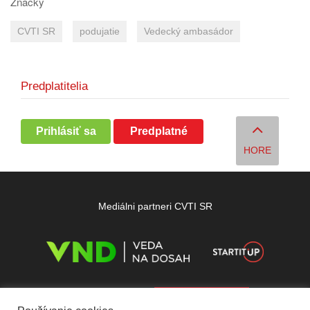
Značky
CVTI SR
podujatie
Vedecký ambasádor
Predplatitelia
Prihlásiť sa
Predplatné
HORE
Mediálni partneri CVTI SR