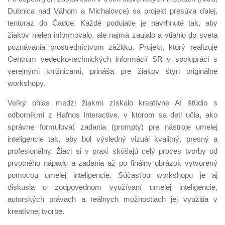
Dubnica nad Váhom a Michalovce) sa projekt presúva ďalej,
tentoraz do Čadce. Každé podujatie je navrhnuté tak, aby
žiakov nielen informovalo, ale najmä zaujalo a vtiahlo do sveta
poznávania prostredníctvom zážitku. Projekt, ktorý realizuje
Centrum vedecko-technických informácií SR v spolupráci s
verejnými knižnicami, prináša pre žiakov štyri originálne
workshopy.
Veľký ohlas medzi žiakmi získalo kreatívne AI štúdio s
odborníkmi z Hafnos Interactive, v ktorom sa deti učia, ako
správne formulovať zadania (prompty) pre nástroje umelej
inteligencie tak, aby bol výsledný vizuál kvalitný, presný a
profesionálny. Žiaci si v praxi skúšajú celý proces tvorby od
prvotného nápadu a zadania až po finálny obrázok vytvorený
pomocou umelej inteligencie. Súčasťou workshopu je aj
diskusia o zodpovednom využívaní umelej inteligencie,
autorských právach a reálnych možnostiach jej využitia v
kreatívnej tvorbe.