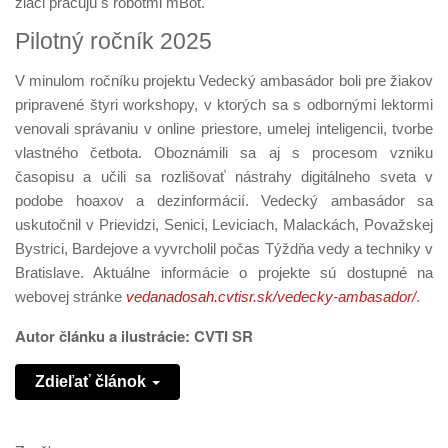
žiaci pracujú s robotmi mBot.
Pilotný ročník 2025
V minulom ročníku projektu Vedecký ambasádor boli pre žiakov
pripravené štyri workshopy, v ktorých sa s odbornými lektormi
venovali správaniu v online priestore, umelej inteligencii, tvorbe
vlastného četbota. Oboznámili sa aj s procesom vzniku
časopisu a učili sa rozlišovať nástrahy digitálneho sveta v
podobe hoaxov a dezinformácií. Vedecký ambasádor sa
uskutočnil v Prievidzi, Senici, Leviciach, Malackách, Považskej
Bystrici, Bardejove a vyvrcholil počas Týždňa vedy a techniky v
Bratislave. Aktuálne informácie o projekte sú dostupné na
webovej stránke
vedanadosah.cvtisr.sk/vedecky-ambasador/
.
Autor článku a ilustrácie: CVTI SR
Zdieľať článok