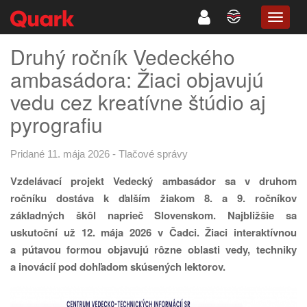
TOGG
NAVIG
Druhý ročník Vedeckého
ambasádora: Žiaci objavujú
vedu cez kreatívne štúdio aj
pyrografiu
Pridané 11. mája 2026
-
Tlačové správy
Vzdelávací projekt Vedecký ambasádor sa v druhom
ročníku dostáva k ďalším žiakom 8. a 9. ročníkov
základných škôl naprieč Slovenskom. Najbližšie sa
uskutoční už 12. mája 2026 v Čadci. Žiaci interaktívnou
a pútavou formou objavujú rôzne oblasti vedy, techniky
a inovácií pod dohľadom skúsených lektorov.