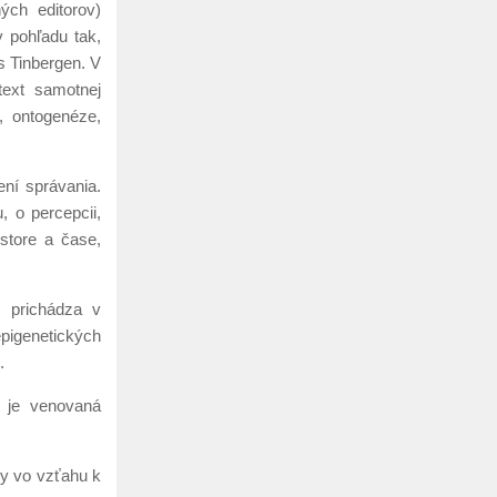
ých editorov)
v pohľadu tak,
s Tinbergen. V
text samotnej
, ontogenéze,
ní správania.
, o percepcii,
estore a čase,
 prichádza v
pigenetických
.
ť je venovaná
vy vo vzťahu k