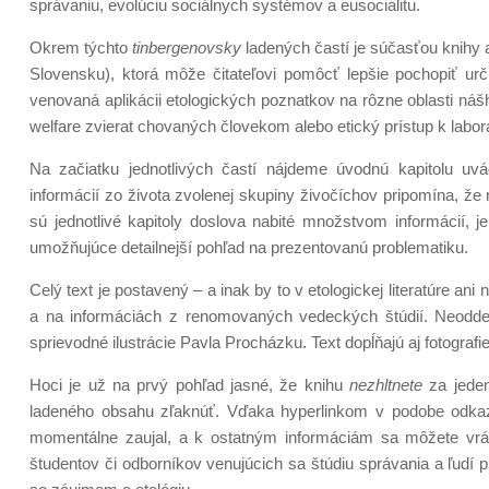
správaniu, evolúciu sociálnych systémov a eusocialitu.
Okrem týchto
tinbergenovsky
ladených častí je súčasťou knihy a
Slovensku), ktorá môže čitateľovi pomôcť lepšie pochopiť urči
venovaná aplikácii etologických poznatkov na rôzne oblasti nášh
welfare zvierat chovaných človekom alebo etický prístup k la
Na začiatku jednotlivých častí nájdeme úvodnú kapitolu uvá
informácií zo života zvolenej skupiny živočíchov pripomína, že
sú jednotlivé kapitoly doslova nabité množstvom informácií, j
umožňujúce detailnejší pohľad na prezentovanú problematiku.
Celý text je postavený – a inak by to v etologickej literatúre a
a na informáciách z renomovaných vedeckých štúdií. Neoddel
sprievodné ilustrácie Pavla Procházku. Text dopĺňajú aj fotograf
Hoci je už na prvý pohľad jasné, že knihu
nezhltnete
za jeden
ladeného obsahu zľaknúť. Vďaka hyperlinkom v podobe odkazov
momentálne zaujal, a k ostatným informáciám sa môžete vráti
študentov či odborníkov venujúcich sa štúdiu správania a ľudí pr