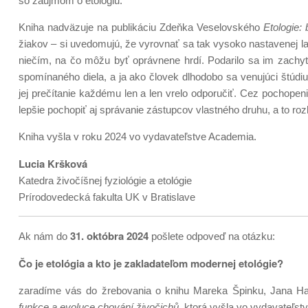
so záujmom o etológiu.
Kniha nadväzuje na publikáciu Zdeňka Veselovského
Etologie: 
žiakov – si uvedomujú, že vyrovnať sa tak vysoko nastavenej la
niečím, na čo môžu byť oprávnene hrdí. Podarilo sa im zachyti
spomínaného diela, a ja ako človek dlhodobo sa venujúci štúd
jej prečítanie každému len a len vrelo odporučiť. Cez pochopen
lepšie pochopiť aj správanie zástupcov vlastného druhu, a to ro
Kniha vyšla v roku 2024 vo vydavateľstve Academia.
Lucia Kršková
Katedra živočíšnej fyziológie a etológie
Prírodovedecká fakulta UK v Bratislave
31. októbra 2024
Ak nám do
pošlete odpoveď na otázku:
Čo je etológia a kto je zakladateľom
modernej etológie?
zaradíme vás do žrebovania o knihu Mareka Špinku, Jana Havl
funkce a evoluce chování živočichů
, ktorá vyšla vo vydavateľs