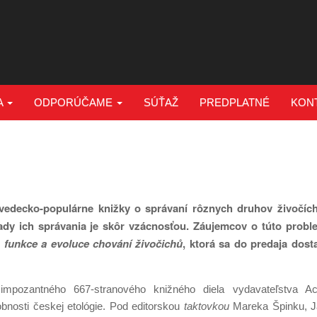
A
ODPORÚČAME
SÚŤAŽ
PREDPLATNÉ
KON
vedecko-populárne knižky o správaní rôznych druhov živočícho
dy ich správania je skôr vzácnosťou. Záujemcov o túto probl
 funkce a evoluce chování živočichů
, ktorá sa do predaja dost
mpozantného 667-stranového knižného diela vydavateľstva Ac
bnosti českej etológie. Pod editorskou
taktovkou
Mareka Špinku, J