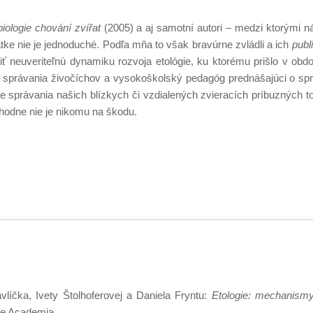
biologie chování zvířat
(2005) a aj samotní autori – medzi ktorými n
tke nie je jednoduché. Podľa mňa to však bravúrne zvládli a ich
publ
ť neuveriteľnú dynamiku rozvoja etológie, ku ktorému prišlo v obd
iu správania živočíchov a vysokoškolský pedagóg prednášajúci o s
ie správania našich blízkych či vzdialených zvieracích príbuzných 
zhodne nie je nikomu na škodu.
íčka, Ivety Štolhoferovej a Daniela Fryntu:
Etologie: mechanismy
tve Academia.