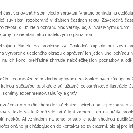
j časť venovaná histórii vied o správaní (vrátane pohľadu na etológi
té súvislosti rozoberané v ďalších častiach textu. Záverečná časť
o života, či už ide o ochranu biodiverzity, boj s invazívnymi druhmi
boratórnym zvieratám ako modelovým organizmom.
dzajúcu čitateľa do problematiky. Posledná kapitola mu zasa pr
 na vytvorenie uceleného obrazu o správaní len jeden uhol pohľadu 
e na ich konci prehľadné zhrnutie najdôležitejších poznatkov a od
ni nešlo – na množstve príkladov správania sa konkrétnych zástupcov ž
iteľnou súčasťou publikácie sú úžasné celostránkové ilustrácie 
ie, schémy experimentov, tabuľky a grafy.
 večer a má skôr charakter učebnice, netreba sa jej rozsahu a an
 v texte sa totiž môžete pri čítaní zamerať len na určitý probl
ť neskôr. Aj vzhľadom na tento prístup je teda vhodnou publikáci
ofesionálne prichádzajúcich do kontaktu so zvieratami, ale aj pre la