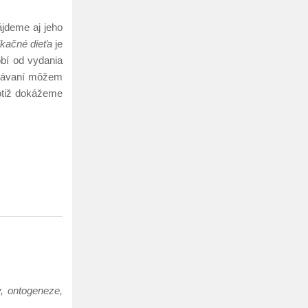
ájdeme aj jeho
ikačné dieťa
je
obí od vydania
právaní môžem
totiž dokážeme
, ontogeneze,