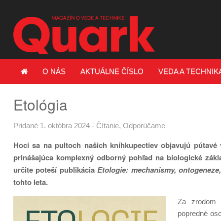
O NÁS
AKTUÁLNE ČÍSLO
VEDA A TECHNIK
Etológia
Pridané 1. októbra 2024
-
Čítanie
,
Odporúčame
Hoci sa na pultoch našich kníhkupectiev objavujú pútavé 
prinášajúca komplexný odborný pohľad na biologické zákla
určite poteší publikácia
Etologie: mechanismy, ontogeneze,
tohto leta.
Za zrodom i
popredné oso