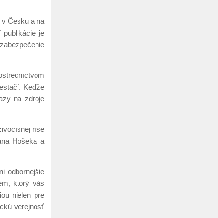
u v Česku a na
 publikácie je
, zabezpečenie
ostredníctvom
nestačí. Keďže
kazy na zdroje
ivočíšnej ríše
Jana Hošeka a
i odbornejšie
ém, ktorý vás
ou nielen pre
ickú verejnosť