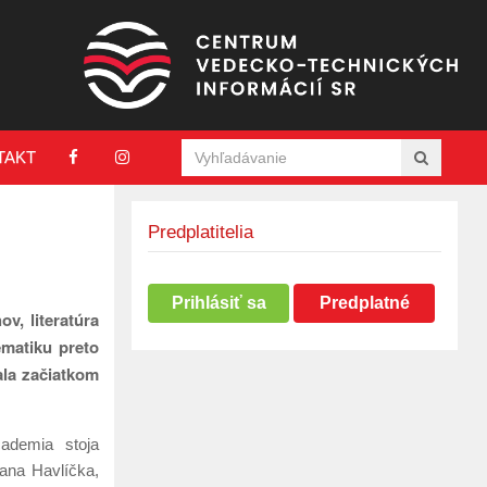
TAKT
Predplatitelia
Prihlásiť sa
Predplatné
v, literatúra
ematiku preto
ala začiatkom
ademia stoja
ana Havlíčka,