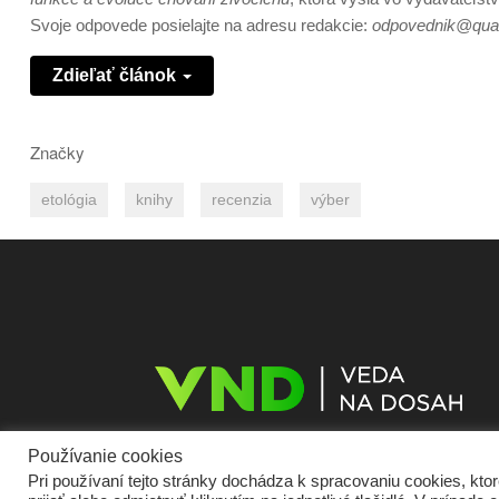
Svoje odpovede posielajte na adresu redakcie:
odpovednik@qua
Zdieľať článok
Značky
etológia
knihy
recenzia
výber
Používanie cookies
Pri používaní tejto stránky dochádza k spracovaniu cookies, kt