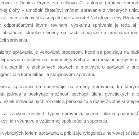
ferovej a Daniela Fryntu sa celkovo 41 autorov (vrátane samotn
ahkej úlohy – umožniť čitateľovi vnímať správanie z viacerých uhlo
val jeden z otcov súčasnej etológie a nositeľ Nobelovej ceny Nikolaa
m odporúčanými štyrmi rovinami výskumu správania je teda aj 
po obsahovej stránke členený na časti venujúce sa mechanizmom
úcii správania.
zmy správania je venovaná procesom, ktoré sa podieľajú na riade
 nej dozvie o riadení na úrovni nervového a hormonálneho systému
ení a pamäti, o afektívnych stavoch a motivácii, o správaní v pri
migrácii či o komunikácii a skupinovom správaní.
néza správania sa sústreďuje na zmeny správania, ku ktorým
ota jedinca a poskytuje možnosť pochopiť úlohu genetických a e
vznik individuálnych rozdielov, personalitu a rôzne životné stratégie
e za vznikom určitých typov správania, pričom bližšia pozornos
kov, ich výchove a vzájomnej spolupráci a súpereniu.
vybraných foriem správania a približuje fylogenézu nervovej sústa