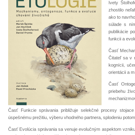
Ivety Štolho
zhostilo neľ
ako to navrho
súlade s ní
publikácie 
funkcii a evol
Časť Mechani
Čitateľ sa v
kognícii, uč
orientácii a 
Časť Ontoge
priebehu živ
mechanizmov, 
Časť Funkcie správania približuje selekčné procesy stojac
úspešnému prežitiu, výberu vhodného partnera, splodeniu potom
Časť Evolúcia správania sa venuje evolučným aspektom vzniku 