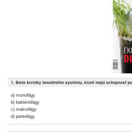
1. Biele krvinky imunitného systému, ktoré majú schopnosť p
a) monofágy
b) baktériofágy
c) makrofágy
d) pantofágy