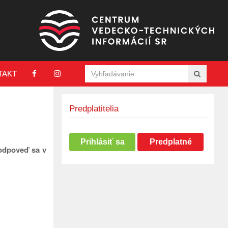
TAKT
Predplatitelia
Prihlásiť sa
Predplatné
, odpoveď sa v