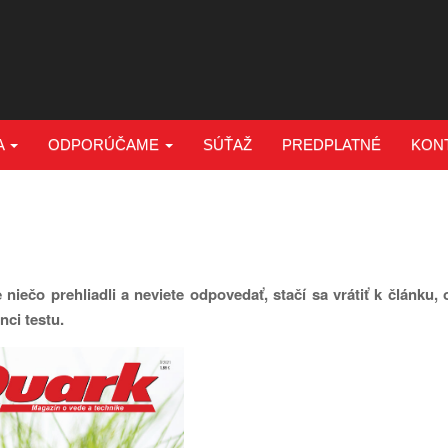
A
ODPORÚČAME
SÚŤAŽ
PREDPLATNÉ
KON
e niečo prehliadli a neviete odpovedať, stačí sa vrátiť k článku
ci testu.