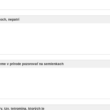
och, nepatrí
eme v prírode pozorovať na semienkach
y, tzv. tetromína, ktorých je