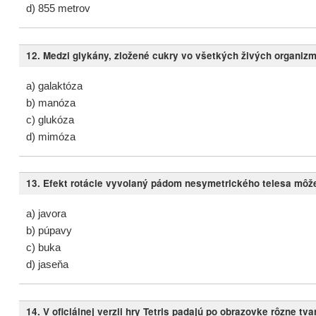
d) 855 metrov
12. Medzi glykány, zložené cukry vo všetkých živých organizm
a) galaktóza
b) manóza
c) glukóza
d) mimóza
13. Efekt rotácie vyvolaný pádom nesymetrického telesa môž
a) javora
b) púpavy
c) buka
d) jaseňa
14. V oficiálnej verzii hry Tetris padajú po obrazovke rôzne tvar