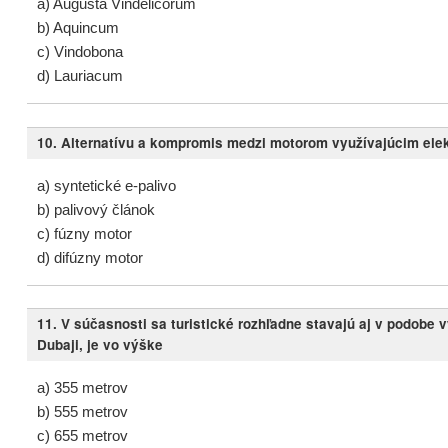
a) Augusta Vindelicorum
b) Aquincum
c) Vindobona
d) Lauriacum
10. Alternatívu a kompromis medzi motorom využívajúcim ele
a) syntetické e-palivo
b) palivový článok
c) fúzny motor
d) difúzny motor
11. V súčasnosti sa turistické rozhľadne stavajú aj v podobe
Dubaji, je vo výške
a) 355 metrov
b) 555 metrov
c) 655 metrov