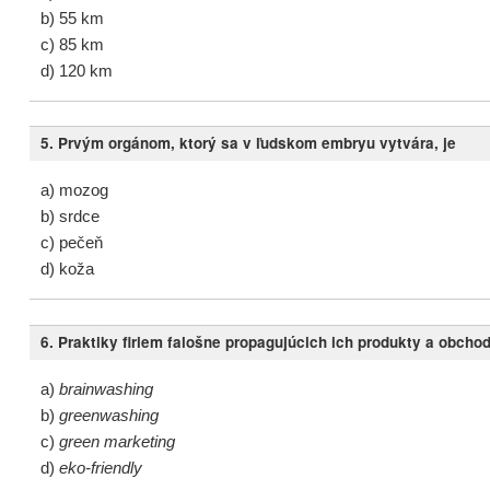
b) 55 km
c) 85 km
d) 120 km
5. Prvým orgánom, ktorý sa v ľudskom embryu vytvára, je
a) mozog
b) srdce
c) pečeň
d) koža
6. Praktiky firiem falošne propagujúcich ich produkty a obch
a)
brainwashing
b)
greenwashing
c)
green marketing
d)
eko-friendly