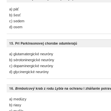
a) päť
b) šesť
c) sedem
d) osem
15. Pri Parkinsonovej chorobe odumierajú
a) glutamatergické neuróny
b) sérotoninergické neuróny
c) dopaminergické neuróny
d) glycinergické neuróny
16.
Brmbolcový
krab z rodu
Lybia
na ochranu i zháňanie potra
a) medúzy
b) riasy
c) mušle