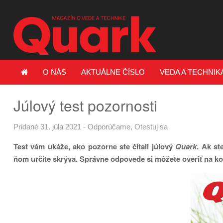
O NÁS
AKTUÁLNE ČÍSLO
VEDA A TECHNIK
Júlový test pozornosti
Pridané 31. júla 2021
-
Odporúčame
,
Otestuj sa
Test vám ukáže, ako pozorne ste čítali júlový
Quark
. Ak st
ňom určite skrýva. Správne odpovede si môžete overiť na kon