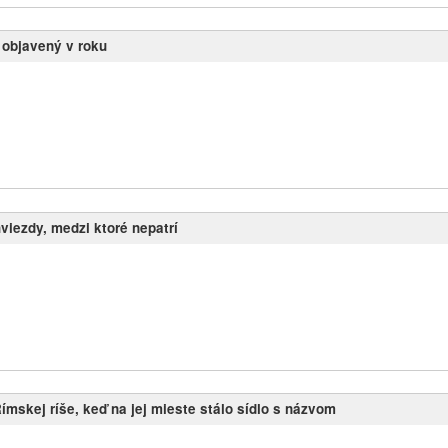
l objavený v roku
hviezdy, medzi ktoré nepatrí
mskej ríše, keď na jej mieste stálo sídlo s názvom