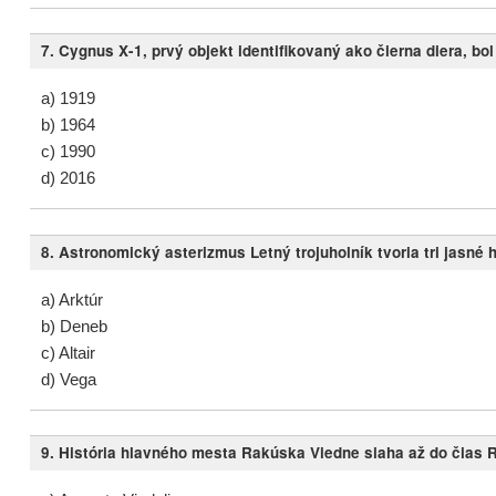
7. Cygnus X-1, prvý objekt identifikovaný ako čierna diera, bo
a) 1919
b) 1964
c) 1990
d) 2016
8. Astronomický asterizmus Letný trojuholník tvoria tri jasné 
a) Arktúr
b) Deneb
c) Altair
d) Vega
9. História hlavného mesta Rakúska Viedne siaha až do čias Rí