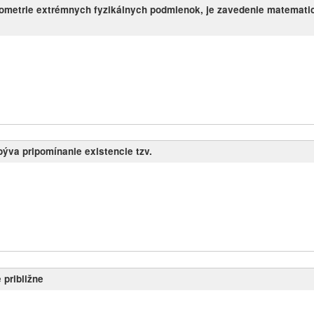
eometrie extrémnych fyzikálnych podmienok, je zavedenie matemati
ýva pripomínanie existencie tzv.
 približne