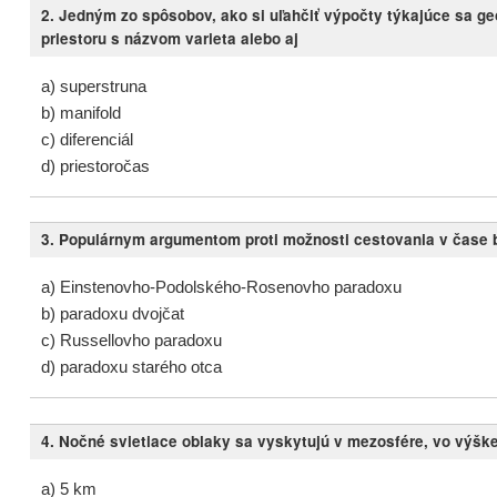
2.
Jedným zo spôsobov, ako si uľahčiť výpočty týkajúce sa g
priestoru s názvom varieta alebo aj
a) superstruna
b) manifold
c) diferenciál
d) priestoročas
3. Populárnym argumentom proti možnosti cestovania v čase b
a) Einstenovho-Podolského-Rosenovho paradoxu
b) paradoxu dvojčat
c) Russellovho paradoxu
d) paradoxu starého otca
4. Nočné svietiace oblaky sa vyskytujú v mezosfére, vo výške
a) 5 km