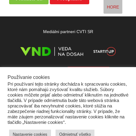
HORE
Mediálni partneri CVTI SR
Používanie cookies
Pri používaní tejto stránky dochádza k spracovaniu cookies,
ktoré nám pomáhajú zvyšovať kvalitu služieb. Súbory
cookies môžete prijať alebo odmietnuť kliknutím na jednotlivé
tlačidlá. V prípade odmietnutia bude táto webová stránka
spracovávať iba nevyhnutné cookies, ktoré slúžia na
zabezpečenie riadnej funkcionality stránky. V prípade, že
máte záujem perzonalizovať nastavenie cookies kliknite na
tlačidlo „Nastavenie cookies“.
Domov
O nás
Kontakt
Vydavateľ
Predplatné
Inzercia
Podmienky používania
Ochrana súkromia
Štatút súťaží
Cookies
Nastavenie cookies
Odmietnuť všetko