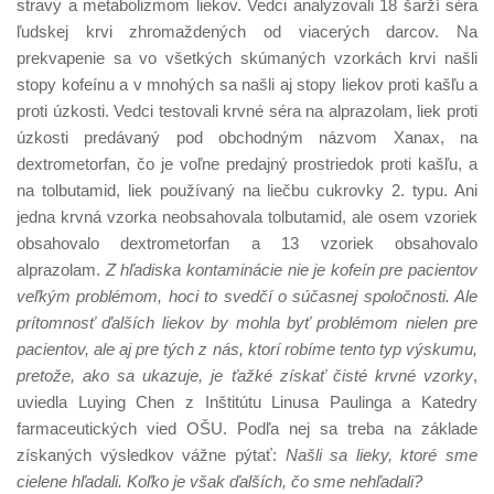
stravy a metabolizmom liekov. Vedci analyzovali 18 šarží séra
ľudskej krvi zhromaždených od viacerých darcov. Na
prekvapenie sa vo všetkých skúmaných vzorkách krvi našli
stopy kofeínu a v mnohých sa našli aj stopy liekov proti kašľu a
proti úzkosti. Vedci testovali krvné séra na alprazolam, liek proti
úzkosti predávaný pod obchodným názvom Xanax, na
dextrometorfan, čo je voľne predajný prostriedok proti kašľu, a
na tolbutamid, liek používaný na liečbu cukrovky 2. typu. Ani
jedna krvná vzorka neobsahovala tolbutamid, ale osem vzoriek
obsahovalo dextrometorfan a 13 vzoriek obsahovalo
alprazolam.
Z hľadiska kontaminácie nie je kofeín pre pacientov
veľkým problémom, hoci to svedčí o súčasnej spoločnosti. Ale
prítomnosť ďalších liekov by mohla byť problémom nielen pre
pacientov, ale aj pre tých z nás, ktorí robíme tento typ výskumu,
pretože, ako sa ukazuje, je ťažké získať čisté krvné vzorky
,
uviedla Luying Chen z Inštitútu Linusa Paulinga a Katedry
farmaceutických vied OŠU. Podľa nej sa treba na základe
získaných výsledkov vážne pýtať:
Našli sa lieky, ktoré sme
cielene hľadali. Koľko je však ďalších, čo sme nehľadali?