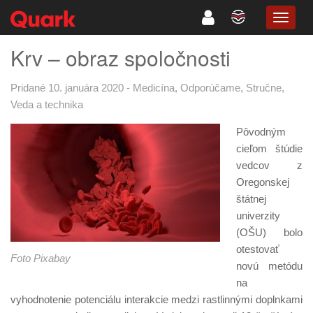
TOGG
NAVIG
Krv – obraz spoločnosti
Pridané 10. januára 2020
-
Medicína
,
Odporúčame
,
Stručne
,
Veda a technika
Pôvodným
cieľom štúdie
vedcov z
Oregonskej
štátnej
univerzity
(OŠU) bolo
otestovať
Foto Pixabay
novú metódu
na
vyhodnotenie potenciálu interakcie medzi rastlinnými doplnkami