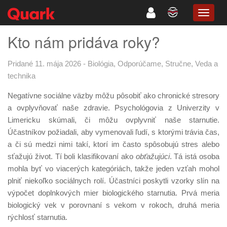
TOGG
NAVIG
Kto nám pridáva roky?
Pridané 11. mája 2026
-
Biológia
,
Odporúčame
,
Stručne
,
Veda a
technika
Negatívne sociálne väzby môžu pôsobiť ako chronické stresory
a ovplyvňovať naše zdravie. Psychológovia z Univerzity v
Limericku skúmali, či môžu ovplyvniť naše starnutie.
Účastníkov požiadali, aby vymenovali ľudí, s ktorými trávia čas,
a či sú medzi nimi takí, ktorí im často spôsobujú stres alebo
sťažujú život. Tí boli klasifikovaní ako
obťažujúci
. Tá istá osoba
mohla byť vo viacerých kategóriách, takže jeden vzťah mohol
plniť niekoľko sociálnych rolí. Účastníci poskytli vzorky slín na
výpočet doplnkových mier biologického starnutia. Prvá meria
biologický vek v porovnaní s vekom v rokoch, druhá meria
rýchlosť starnutia.