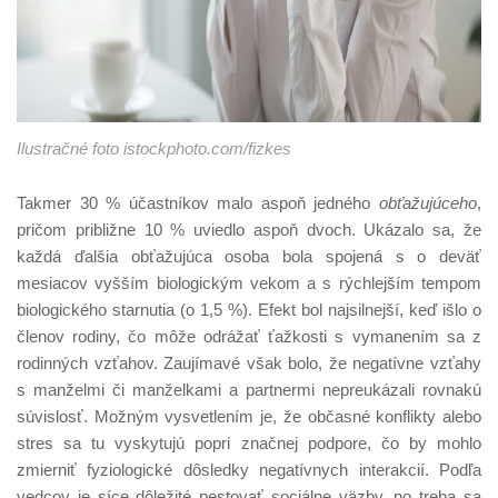
Ilustračné foto istockphoto.com/fizkes
Takmer 30 % účastníkov malo aspoň jedného
obťažujúceho
,
pričom približne 10 % uviedlo aspoň dvoch. Ukázalo sa, že
každá ďalšia obťažujúca osoba bola spojená s o deväť
mesiacov vyšším biologickým vekom a s rýchlejším tempom
biologického starnutia (o 1,5 %). Efekt bol najsilnejší, keď išlo o
členov rodiny, čo môže odrážať ťažkosti s vymanením sa z
rodinných vzťahov. Zaujímavé však bolo, že negatívne vzťahy
s manželmi či manželkami a partnermi nepreukázali rovnakú
súvislosť. Možným vysvetlením je, že občasné konflikty alebo
stres sa tu vyskytujú popri značnej podpore, čo by mohlo
zmierniť fyziologické dôsledky negatívnych interakcií. Podľa
vedcov je síce dôležité pestovať sociálne väzby, no treba sa