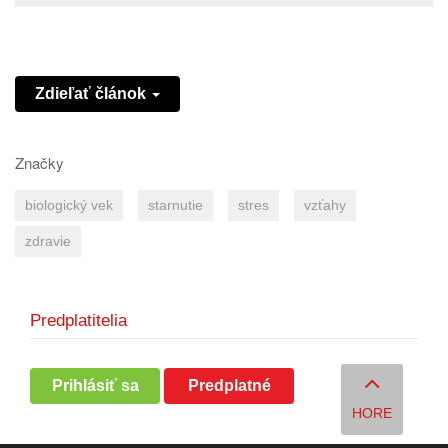
Zdieľať článok
Značky
biologický vek
starnutie
stres
vzťahy
zdravie
Predplatitelia
Prihlásiť sa
Predplatné
HORE