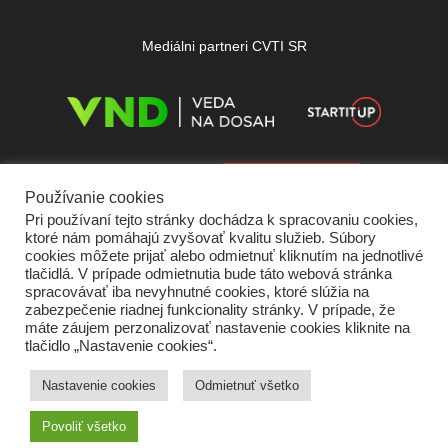
Mediálni partneri CVTI SR
Používanie cookies
Pri používaní tejto stránky dochádza k spracovaniu cookies,
ktoré nám pomáhajú zvyšovať kvalitu služieb. Súbory
cookies môžete prijať alebo odmietnuť kliknutím na jednotlivé
tlačidlá. V prípade odmietnutia bude táto webová stránka
spracovávať iba nevyhnutné cookies, ktoré slúžia na
zabezpečenie riadnej funkcionality stránky. V prípade, že
máte záujem perzonalizovať nastavenie cookies kliknite na
tlačidlo „Nastavenie cookies“.
Domov
O nás
Kontakt
Vydavateľ
Predplatné
Inzercia
Podmienky používania
Ochrana súkromia
Štatút súťaží
Cookies
Nastavenie cookies
Odmietnuť všetko
Partneri
RSS
Sitemap
Povoliť všetko
Copyright © 2026 Quark - Magazín o vede a technike