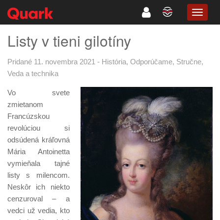
TOGG
NAVIG
Listy v tieni gilotíny
Pridané 11. novembra 2021
-
História
,
Odporúčame
,
Stručne
,
Veda a technika
Vo svete
zmietanom
Francúzskou
revolúciou si
odsúdená kráľovná
Mária Antoinetta
vymieňala tajné
listy s milencom.
Neskôr ich niekto
cenzuroval – a
vedci už vedia, kto