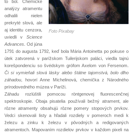
to bol. Chemické
analýzy atramentu
odhalili nielen
prekryté slová, ale
aj identitu cenzora,
Foto Pixabay
uviedli v
Science
Advances
. Od júna
1791 do augusta 1792, keď bola Mária Antoinetta po pokuse o
útek zatvorená v parížskom Tuilerijskom paláci, viedla tajnú
korešpondenciu so švédskym grófom Axelom von Fersenom.
Či si vymieňali slová lásky alebo štátne tajomstvá, bolo dlho
záhadou
, hovorí Anne Michelinová, chemička z Národného
prírodovedného múzea v Paríži.
Záhadu rozlúštili pomocou röntgenovej fluorescenčnej
spektroskopie. Obaja pisatelia používali bežný atrament, ale
rôzne atramenty obsahujú rôzne pomery stopových prvkov.
Vedci skenovali listy a hľadali rozdiely v pomeroch medi k
železu a zinku k železu v pôvodných a redigovaných
atramentoch. Mapovaním rozdielov prvkov v každom pixeli na