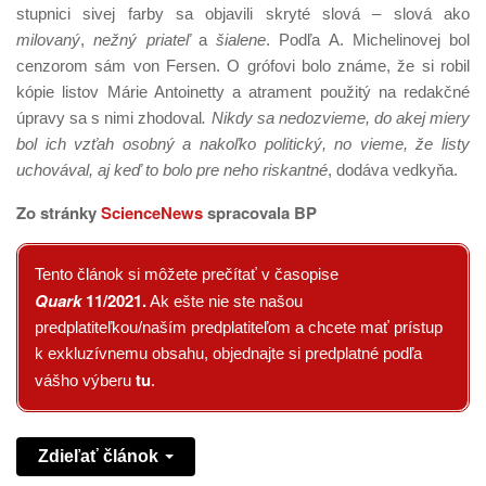
stupnici sivej farby sa objavili skryté slová – slová ako
milovaný
,
nežný priateľ
a
šialene
. Podľa A. Michelinovej bol
cenzorom sám von Fersen. O grófovi bolo známe, že si robil
kópie listov Márie Antoinetty a atrament použitý na redakčné
úpravy sa s nimi zhodoval
. Nikdy sa nedozvieme, do akej miery
bol ich vzťah osobný a nakoľko politický, no vieme, že listy
uchovával, aj keď to bolo pre neho riskantné
, dodáva vedkyňa.
Zo stránky
ScienceNews
spracovala BP
Tento článok si môžete prečítať v časopise
Quark
11/2021
.
Ak ešte nie ste našou
predplatiteľkou/naším predplatiteľom a chcete mať prístup
k exkluzívnemu obsahu, objednajte si predplatné podľa
tu
vášho výberu
.
Zdieľať článok