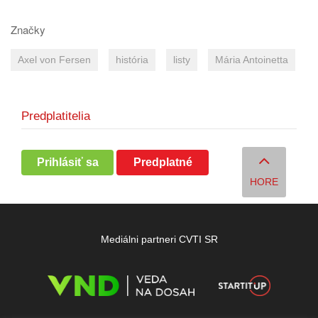
Značky
Axel von Fersen
história
listy
Mária Antoinetta
Predplatitelia
Prihlásiť sa
Predplatné
HORE
Mediálni partneri CVTI SR